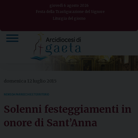
Skip
giovedì 6 agosto 2026
to
Festa della Trasfigurazione del Signore
Liturgia del giorno
content
domenica 12 luglio 2015
NEWS DA PARROCCHIE E TERRITORIO
Solenni festeggiamenti in
onore di Sant’Anna