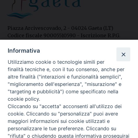
Piazza Arcivescovado, 2 - 04024 Gaeta (LT)
Codice fiscale 90005510590 - Iscrizione R.P.G.
04.12.1987 n. 88
Informativa
Utilizziamo cookie o tecnologie simili per
Contatti
finalità tecniche e, con il tuo consenso, anche per
Curia
altre finalità ("interazioni e funzionalità semplici",
Tel. 0771.740341
"miglioramento dell'esperienza", "misurazione" e
"targeting e pubblicità") come specificato nella
Palazzo De Vio
cookie policy.
Tel. 0771.464088
Cliccando su "accetta" acconsenti all'utilizzo dei
cookie. Cliccando su "personalizza" puoi avere
maggiori informazioni sui cookie utilizzati e
I nostri social
personalizzare le tue preferenze. Cliccando su
"rifiuta" o chiudendo questa informativa proseguirai