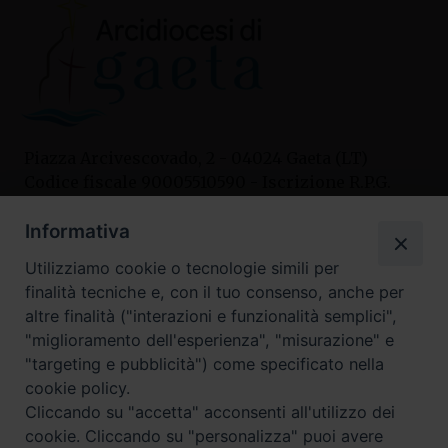
Piazza Arcivescovado, 2 - 04024 Gaeta (LT)
Codice fiscale 90005510590 - Iscrizione R.P.G.
04.12.1987 n. 88
Informativa
Utilizziamo cookie o tecnologie simili per
Contatti
finalità tecniche e, con il tuo consenso, anche per
Curia
altre finalità ("interazioni e funzionalità semplici",
Tel. 0771.740341
"miglioramento dell'esperienza", "misurazione" e
"targeting e pubblicità") come specificato nella
Palazzo De Vio
cookie policy.
Tel. 0771.464088
Cliccando su "accetta" acconsenti all'utilizzo dei
cookie. Cliccando su "personalizza" puoi avere