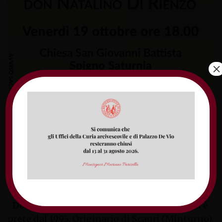
×
Venerdì 19 ottobre alle ore 18.00 nella chiesa
di San Giovanni Battista di Spigno Saturnia,
in Piazza Dante, l’arcivescovo di Gaeta Luigi
Vari presiede la Messa per l’inizio del
ministero pastorale di don Natalino Di
Rienzo come parroco della città.
Don Natalino Di Rienzo
è nato nel 1964 ed è
prete dal 1995. Originario di Scauri (Minturno),