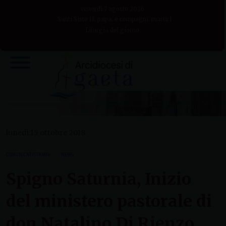
Skip
venerdì 7 agosto 2026
to
Santi Sisto II, papa, e compagni, martiri
Liturgia del giorno
content
lunedì 15 ottobre 2018
COMUNICATI STAMPA
NEWS
Spigno Saturnia, Inizio
del ministero pastorale di
don Natalino Di Rienzo