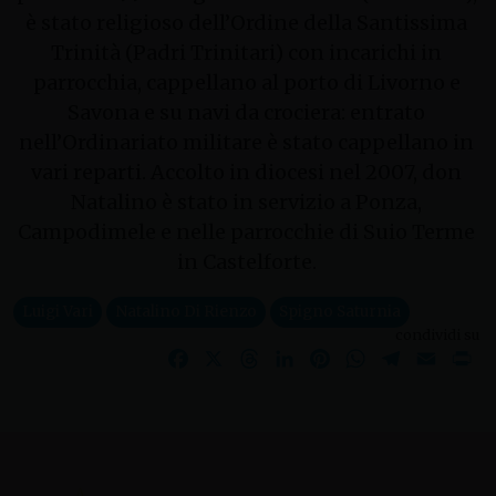
è stato religioso dell’Ordine della Santissima
Trinità (Padri Trinitari) con incarichi in
parrocchia, cappellano al porto di Livorno e
Savona e su navi da crociera: entrato
nell’Ordinariato militare è stato cappellano in
vari reparti. Accolto in diocesi nel 2007, don
Natalino è stato in servizio a Ponza,
Campodimele e nelle parrocchie di Suio Terme
in Castelforte.
Luigi Vari
Natalino Di Rienzo
Spigno Saturnia
condividi su
Facebook
X
Threads
LinkedIn
Pinterest
WhatsApp
Telegram
Email
Pr