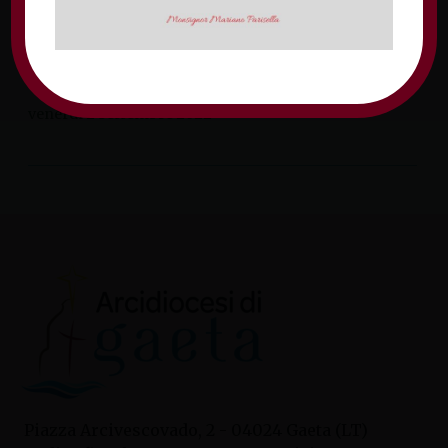
Lordemanno il mandato di ricostruire la
chiesa dei Santi Cosma e Damiano situata
nell’antico borgo della città, […]
venerdì 2 settembre 2022
Piazza Arcivescovado, 2 - 04024 Gaeta (LT)