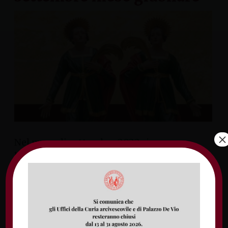
×
Nel mese di settembre 2022 ricorre
l’anniversario del 1025mo anno di
istituzione della parrocchia dei Santi
Cosma e Damiano in Gaeta. Come infatti
riportato nel Codex Diplomaticus
Cajetanus, nell’anno 997 l’allora Bernardo,
Vescovo di Gaeta, decretava dal notaio