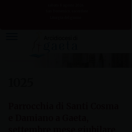
Skip
sabato 8 agosto 2026
to
San Domenico, sacerdote
Liturgia del giorno
content
1025
Parrocchia di Santi Cosma
e Damiano a Gaeta,
settembre mese giubilare