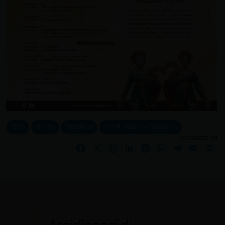
1025
Gaeta
Giubileo
santi cosma damiano
condividi su
Facebook
X
Threads
LinkedIn
Pinterest
WhatsApp
Telegram
Email
Pr