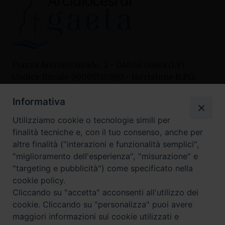
Piazza Arcivescovado, 2 - 04024 Gaeta (LT)
Codice fiscale 90005510590 - Iscrizione R.P.G.
04.12.1987 n. 88
Informativa
Utilizziamo cookie o tecnologie simili per
Contatti
finalità tecniche e, con il tuo consenso, anche per
Curia
altre finalità ("interazioni e funzionalità semplici",
Tel. 0771.740341
"miglioramento dell'esperienza", "misurazione" e
"targeting e pubblicità") come specificato nella
Palazzo De Vio
cookie policy.
Tel. 0771.464088
Cliccando su "accetta" acconsenti all'utilizzo dei
cookie. Cliccando su "personalizza" puoi avere
maggiori informazioni sui cookie utilizzati e
I nostri social