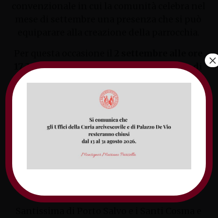
convenzionale in cui la comunità celebra nel
mese di settembre una presenza che si può
equiparare alla creazione della parrocchia.
Per questa occasione il
2 settembre alle ore
×
17.30, S.E. Mons. Luigi Vari, Arcivescovo di
Gaeta, aprirà in maniera solenne il mese
giubilare nel segno della Porta Santa.
Per
tutto il mese dedicato ai Santi Patroni, la
Penitenzieria Apostolica ha concesso
l’indulgenza plenaria: tutti i fedeli che,
confessati e comunicati, visiteranno la Chiesa
di Santa Maria di Porto Salvo o l’antica Chiesa
dei Santi Cosma e Damiano in Gaeta e
pregheranno secondo le intenzioni del
Sommo Pontefice, invocando Maria
Santissima di Porto Salvo e i Santi Cosma e