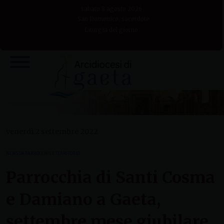
Skip
sabato 8 agosto 2026
to
San Domenico, sacerdote
Liturgia del giorno
content
venerdì 2 settembre 2022
NEWS DA PARROCCHIE E TERRITORIO
Parrocchia di Santi Cosma
e Damiano a Gaeta,
settembre mese giubilare