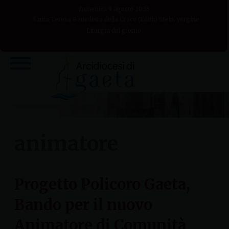
Skip
domenica 9 agosto 2026
to
Santa Teresa Benedetta della Croce (Edith) Stein, vergine
Liturgia del giorno
content
animatore
Progetto Policoro Gaeta,
Bando per il nuovo
Animatore di Comunità