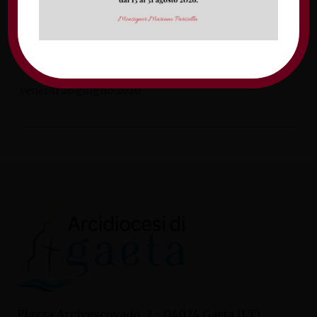
della disoccupazione in Italia. Policoro,
città in Provincia di Matera, è il luogo dove
si svolse il primo incontro il 14 dicembre
del […]
venerdì 26 giugno 2020
Piazza Arcivescovado, 2 - 04024 Gaeta (LT)