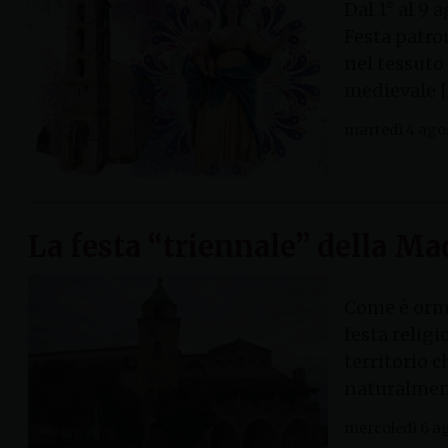
Dal 1° al 9 
Festa patro
nel tessuto 
medievale [
martedì 4 ago
La festa “triennale” della M
Come è orma
festa relig
territorio 
naturalment
mercoledì 6 a