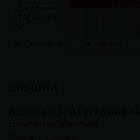
Skip
venerdì 7 ago
to
content
ARCIDIOCESI
ARCIVESCOVO
ausonia
Ausonia in festa per Santa Ma
ricorrenza triennale