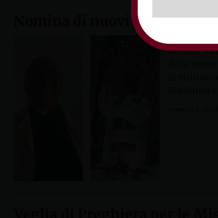
Nomina di nuovi Parroci nell
Giovedì 3 o
della nomin
di Minturno
Madonna del
venerdì 4 otto
Veglia di Preghiera per le Mi