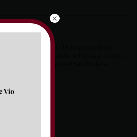
×
uigi Vari presiederà l’Eucaristia e il rito
Pappagallo. Già da qualche settimana i fedeli e
 parroco. Le tre comunità di San Michele