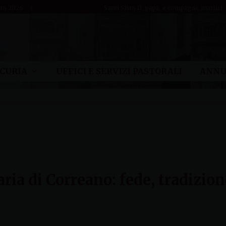
sto 2026
Santi Sisto II, papa, e compagni, martiri
CURIA
UFFICI E SERVIZI PASTORALI
ANNU
ria di Correano: fede, tradizion