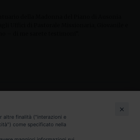
 Santuario della Madonna del Piano di Ausonia
gli Uffici di Pastorale Missionaria, Giovanile e
ano – di me sarete testimoni”.
I nostri social
altre finalità ("interazioni e
cità") come specificato nella
 avere maggiori informazioni sui