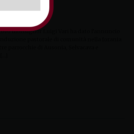
nturno
escovo monsignor Luigi Vari ha dato l’annuncio
onduzione pastorale di comunità nella forania
re parrocchie di Ausonia, Selvacava e
[…]