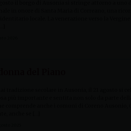
agosto il borgo di Ausonia si stringe attorno a uno 
nale in onore di Santa Maria di Correano, una rico
identitario locale. La venerazione verso la Vergine 
…]
sto 2026
adonna del Piano
i tradizione secolare in Ausonia, il 21 agosto si ce
iosa più importante e sentita non solo da parte del
che comprende anche i comuni di Coreno Ausonio, 
e, anche se […]
gosto 2025