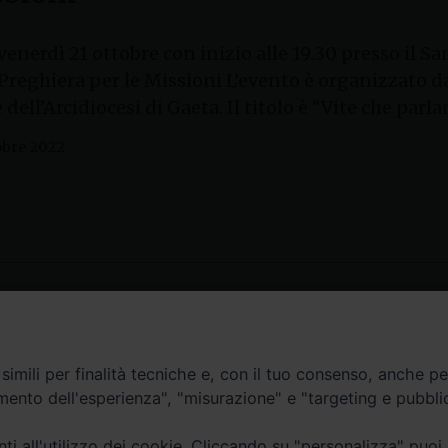
 venerdì 21 ottobre con inizio alle 19.30 presso il
 Preghiera per le Missioni L’evento è organizzato da
dell’Arcidiocesi di Gaeta. Il titolo è “Vite che parl
obre 2022
Contatti
imili per finalità tecniche e, con il tuo consenso, anche per 
amento dell'esperienza", "misurazione" e "targeting e pubbli
Curia
Tel. 0771.740341
i all'utilizzo dei cookie. Cliccando su "personalizza" puoi