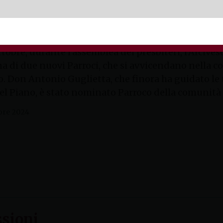
e comunità della forania di Mi
ttobre, durante l’assemblea dei presbiteri, l’Arciv
a di due nuovi Parroci, che si avvicendano nella c
. Don Antonio Guglietta, che finora ha guidato le t
 Piano, è stato nominato Parroco della comunità 
bre 2024
ssioni