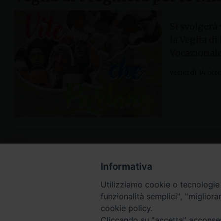
Si svolgerà
la Veglia di
Vocazionale 
venerdì 14 ott
Informativa
Utilizziamo cookie o tecnologie s
funzionalità semplici", "miglior
cookie policy.
Cliccando su "accetta" acconsent