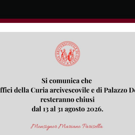
rroco don Riccardo Pappagallo
 sabato prossimo 9 novembre. Alle 18 l’arcivescovo L
 comunità parrocchiali di Ausonia di don Riccardo 
ivile si stanno preparando per accogliere il nuovo
4