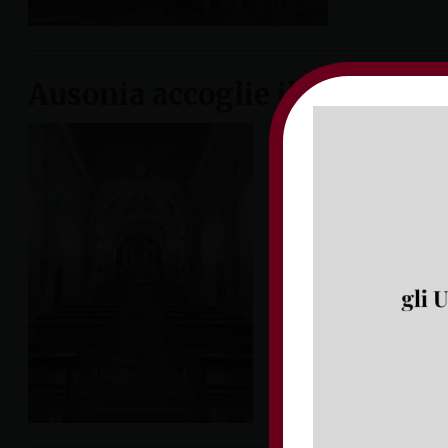
Ausonia accoglie il nuovo pa
L’appuntamento è per
d’ingresso nelle tre
anche la comunità c
Arcangelo, Santi […]
martedì 5 novembre 202