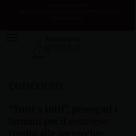
Skip
domenica 9 agosto 2026
to
Santa Teresa Benedetta della Croce (Edith) Stein, vergine
Liturgia del giorno
content
concorso
“Tutti x tutti”, prorogati i
termini per il concorso
rivolto alle parrocchie