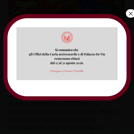
×
L’Associazione “Circolo Culturale Cattolico
San Tommaso D’Aquino”, in occasione del
suo decimo anniversario di attività, ha
indetto un concorso finalizzato a
promuovere la figura e il pensiero di San
Tommaso D’Aquino attraverso la
realizzazione di opere artistiche. Il