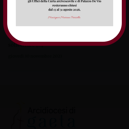
profondamente preoccupato per
l’insufficienza degli sforzi fin qui compiuti,
soprattutto per quanto riguarda i
cambiamenti climatici. All’origine
dell’Esortazione vi è anche un altro motivo:
sollecitare […]
giovedì 30 novembre 2023