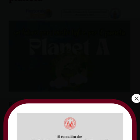
×
Papa Francesco, con la pubblicazione
dell’esortazione apostolica Laudate Deum,
ritorna su uno dei temi centrali del suo
pontificato, la cura della casa comune, dopo
otto anni dall’enciclica Laudato si’, perché