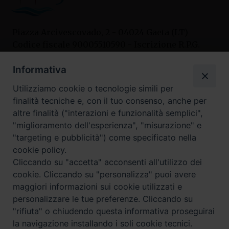
Piazza Arcivescovado, 2 - 04024 Gaeta (LT)
Codice fiscale 90005510590 - Iscrizione R.P.G.
04.12.1987 n. 88
Informativa
Utilizziamo cookie o tecnologie simili per
Contatti
finalità tecniche e, con il tuo consenso, anche per
Curia
altre finalità ("interazioni e funzionalità semplici",
Tel. 0771.740341
"miglioramento dell'esperienza", "misurazione" e
"targeting e pubblicità") come specificato nella
Palazzo De Vio
cookie policy.
Tel. 0771.464088
Cliccando su "accetta" acconsenti all'utilizzo dei
cookie. Cliccando su "personalizza" puoi avere
maggiori informazioni sui cookie utilizzati e
I nostri social
personalizzare le tue preferenze. Cliccando su
"rifiuta" o chiudendo questa informativa proseguirai
la navigazione installando i soli cookie tecnici.