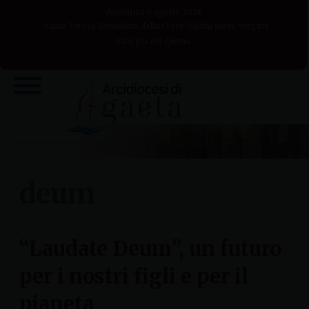
Skip
domenica 9 agosto 2026
to
Santa Teresa Benedetta della Croce (Edith) Stein, vergine
Liturgia del giorno
content
deum
“Laudate Deum”, un futuro
per i nostri figli e per il
pianeta