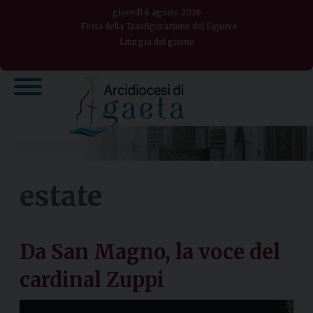
Skip
giovedì 6 agosto 2026
to
Festa della Trasfigurazione del Signore
Liturgia del giorno
content
estate
Da San Magno, la voce del
cardinal Zuppi