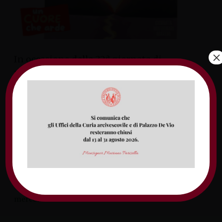
×
In occasione della 32ª giornata di
preghiera e di digiuno per i missionari
martiri il prossimo 24 marzo, l’ufficio di
pastorale missionaria insieme a quello
giovanile e vocazionale propone per
venerdì 22 marzo, una via Crucis animata
dai giovani, che partirà alle 19.30 dalla
chiesa di San Paolo apostolo fino a
raggiungere il Santuario della montagna
[…]
mercoledì 6 marzo 2024