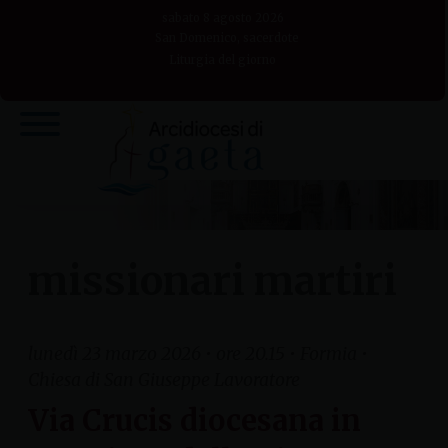
Skip
sabato 8 agosto 2026
to
San Domenico, sacerdote
Liturgia del giorno
content
missionari martiri
lunedì 23 marzo 2026 • ore 20.15 • Formia •
Chiesa di San Giuseppe Lavoratore
Via Crucis diocesana in