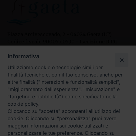
Piazza Arcivescovado, 2 - 04024 Gaeta (LT)
Codice fiscale 90005510590 - Iscrizione R.P.G.
04.12.1987 n. 88
Informativa
Utilizziamo cookie o tecnologie simili per
Contatti
finalità tecniche e, con il tuo consenso, anche per
Curia
altre finalità ("interazioni e funzionalità semplici",
Tel. 0771.740341
"miglioramento dell'esperienza", "misurazione" e
"targeting e pubblicità") come specificato nella
Palazzo De Vio
cookie policy.
Tel. 0771.464088
Cliccando su "accetta" acconsenti all'utilizzo dei
cookie. Cliccando su "personalizza" puoi avere
maggiori informazioni sui cookie utilizzati e
I nostri social
personalizzare le tue preferenze. Cliccando su