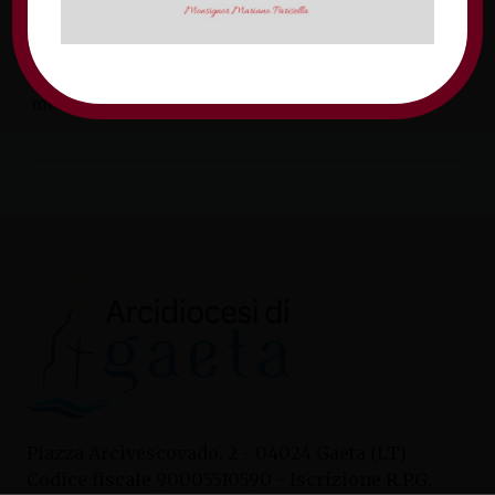
Alle ore 10.55 arrivo e incontro con la guida
polacca e pranzo in ristorante. Al termine
partenza in pullman […]
mercoledì 12 febbraio 2020
Piazza Arcivescovado, 2 - 04024 Gaeta (LT)
Codice fiscale 90005510590 - Iscrizione R.P.G.