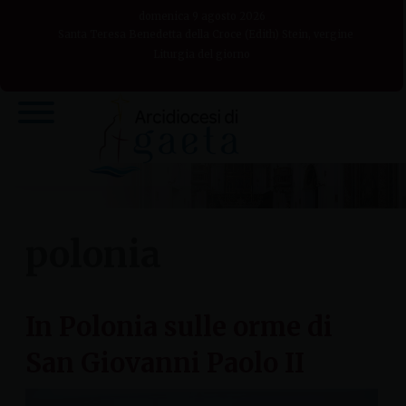
Skip
domenica 9 agosto 2026
to
Santa Teresa Benedetta della Croce (Edith) Stein, vergine
Liturgia del giorno
content
polonia
In Polonia sulle orme di
San Giovanni Paolo II