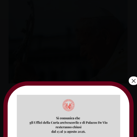
×
PROGRAMMA PELLEGRINAGGIO 22 – 26
Luglio 2020 – 5 giorni /4 notti Mercoledì
22 Luglio: Roma – Varsavia – Cracovia
Ritrovo in aeroporto e partenza per
Varsavia con il volo AZ 490 alle ore 08.30.