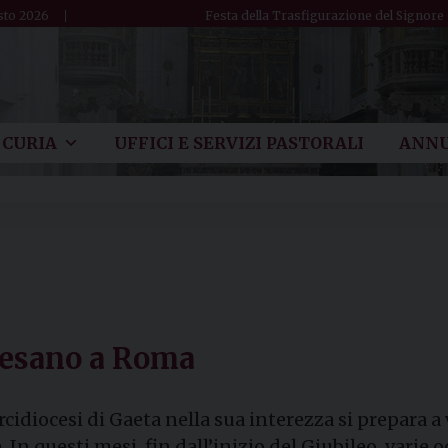
sto 2026
Festa della Trasfigurazione del Signore
CURIA
UFFICI E SERVIZI PASTORALI
ANNU
cesano a Roma
rcidiocesi di Gaeta nella sua interezza si prepara a
 In questi mesi, fin dall’inizio del Giubileo, vari