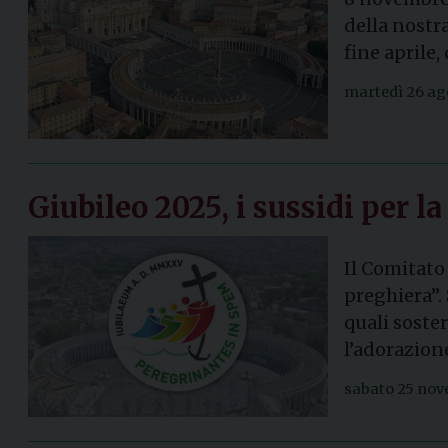
della nostr
fine aprile,
martedì 26 ag
Giubileo 2025, i sussidi per l
Il Comitato
preghiera”. 
quali soste
l’adorazion
sabato 25 no