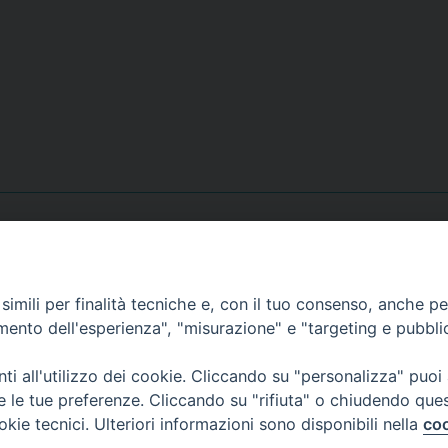
Contatti
imili per finalità tecniche e, con il tuo consenso, anche per 
amento dell'esperienza", "misurazione" e "targeting e pubbli
Curia
Tel. 0771.740341
i all'utilizzo dei cookie. Cliccando su "personalizza" puoi
re le tue preferenze. Cliccando su "rifiuta" o chiudendo que
Palazzo De Vio
okie tecnici. Ulteriori informazioni sono disponibili nella
coo
Tel. 0771.464088