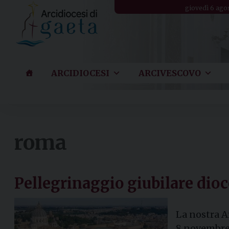
Skip
giovedì 6 ago
to
content
ARCIDIOCESI
ARCIVESCOVO
roma
Pellegrinaggio giubilare dio
La nostra A
8 novembre.