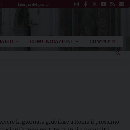
Liturgia del giorno
ARIO
COMUNICAZIONI
CONTATTI
 vivere la giornata giubilare a Roma il prossimo
e occasioni hanno portato gruppi e comunità