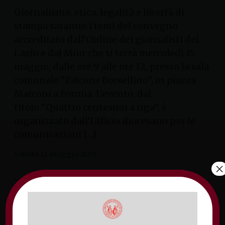
Giornalismo, etica, legalità e libertà di
stampa saranno i temi del convegno
accreditato dall’Ordine dei giornalisti del
Lazio e dal Miur che si terrà mercoledì 15
maggio, dalle ore 9 alle ore 12, presso la sala
comunale “Falcone Borsellino”, in piazza
Marconi a Formia. L’evento, dal
titolo “Quattro centesimi a riga”, è
organizzato dall’Ufficio diocesano per le
comunicazioni […]
sabato 11 maggio 2019
×
A Minturnae il convegno
per i giornalisti