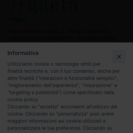
Piazza Arcivescovado, 2 - 04024 Gaeta (LT)
Codice fiscale 90005510590 - Iscrizione R.P.G.
04.12.1987 n. 88
Informativa
Utilizziamo cookie o tecnologie simili per
Contatti
finalità tecniche e, con il tuo consenso, anche per
Curia
altre finalità ("interazioni e funzionalità semplici",
Tel. 0771.740341
"miglioramento dell'esperienza", "misurazione" e
"targeting e pubblicità") come specificato nella
Palazzo De Vio
cookie policy.
Tel. 0771.464088
Cliccando su "accetta" acconsenti all'utilizzo dei
cookie. Cliccando su "personalizza" puoi avere
maggiori informazioni sui cookie utilizzati e
I nostri social
personalizzare le tue preferenze. Cliccando su