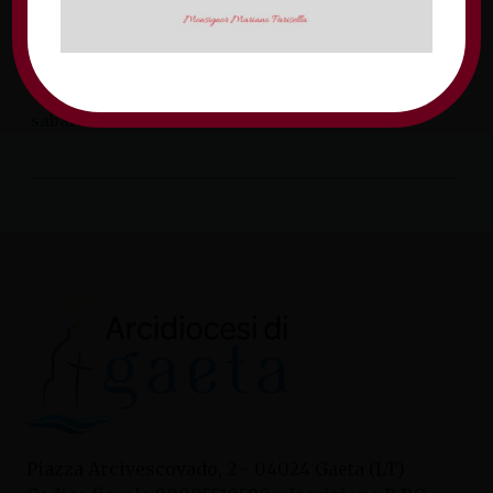
seminarista Gianluigi Velletri. La
celebrazione sarà in diretta sui media
diocesani. Gianluigi è nato a […]
sabato 10 settembre 2022
Piazza Arcivescovado, 2 - 04024 Gaeta (LT)