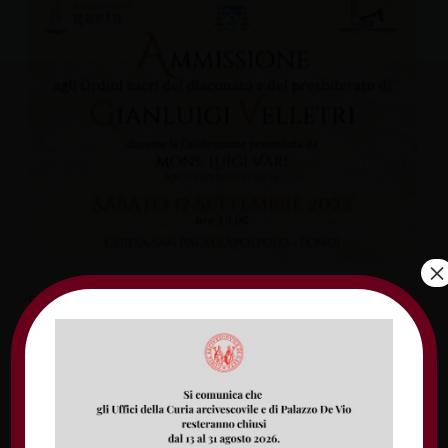
×
Sabato 17 settembre alle ore 19.00 presso la
parrocchia di San Paolo Apostolo in Fondi,
l’arcivescovo di Gaeta Luigi Vari presiederà
la celebrazione eucaristica con rito di
Ammissione tra i candidati agli Ordini sacri
del diaconato e del presbiterato del