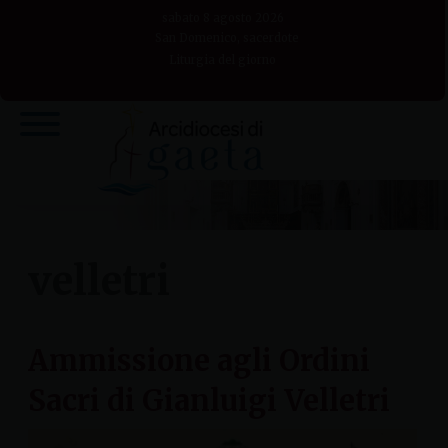
Skip
sabato 8 agosto 2026
to
San Domenico, sacerdote
Liturgia del giorno
content
velletri
Ammissione agli Ordini
Sacri di Gianluigi Velletri