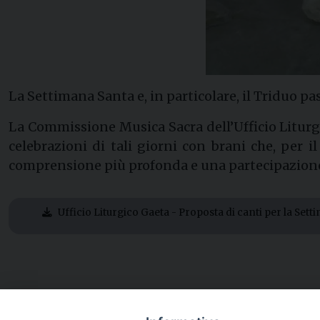
La Settimana Santa e, in particolare, il Triduo pas
La Commissione Musica Sacra dell’Ufficio Litur
celebrazioni di tali giorni con brani che, per 
comprensione più profonda e una partecipazione p
Ufficio Liturgico Gaeta - Proposta di canti per la Set