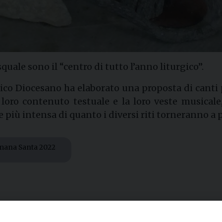
quale sono il “centro di tutto l’anno liturgico”.
gico Diocesano ha elaborato una proposta di canti
il loro contenuto testuale e la loro veste musical
iù intensa di quanto i diversi riti torneranno a p
timana Santa 2022