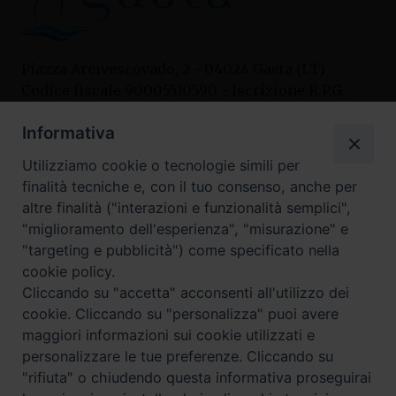
Piazza Arcivescovado, 2 - 04024 Gaeta (LT)
Codice fiscale 90005510590 - Iscrizione R.P.G.
04.12.1987 n. 88
Informativa
Utilizziamo cookie o tecnologie simili per
Contatti
finalità tecniche e, con il tuo consenso, anche per
Curia
altre finalità ("interazioni e funzionalità semplici",
Tel. 0771.740341
"miglioramento dell'esperienza", "misurazione" e
"targeting e pubblicità") come specificato nella
Palazzo De Vio
cookie policy.
Tel. 0771.464088
Cliccando su "accetta" acconsenti all'utilizzo dei
cookie. Cliccando su "personalizza" puoi avere
maggiori informazioni sui cookie utilizzati e
I nostri social
personalizzare le tue preferenze. Cliccando su
"rifiuta" o chiudendo questa informativa proseguirai