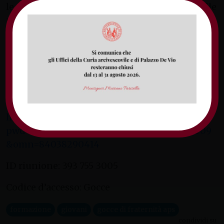
le proposte dedicate alla valorizzazione delle
potenzialità e della resilienza dei giovani in
tutti gli ambiti della società, esplorando
strategie innovative per supportare il loro
sviluppo personale e professionale.
L’incontro si terrà il 20 marzo 2025 alle ore
21.00 su Piattaforma Zoom, al seguente link:
https://us06web.zoom.us/j/3937553005?
pwd=UFlRRjZyYVVSOUJyQ3JTYzByNTRHQT09
&omn=84038290414
ID riunione: 393 755 3005
Codice d’accesso: Gocce
formazione
giovani
gocce di fraternità aps
condividi su