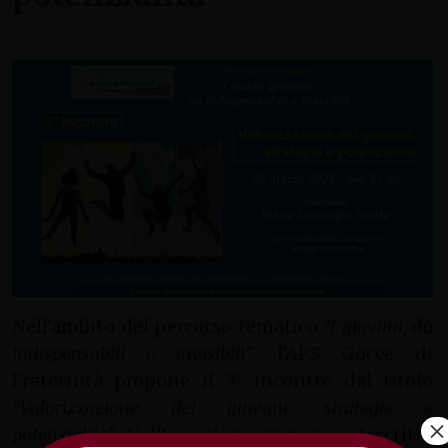
Nell’ambito del percorso tematico
“I giovani, da
indispensabili a invisibili”
, l’APS Gocce di
Fraternità propone il 3° incontro dal titolo
“Valorizzazione dei giovani: strategie e
×
potenzialità”
. Nell’occasione, verranno descritte