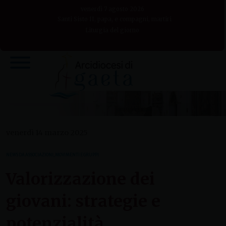
Skip
venerdì 7 agosto 2026
to
Santi Sisto II, papa, e compagni, martiri
Liturgia del giorno
content
venerdì 14 marzo 2025
NEWS DA ASSOCIAZIONI, MOVIMENTI E GRUPPI
Valorizzazione dei
giovani: strategie e
potenzialità