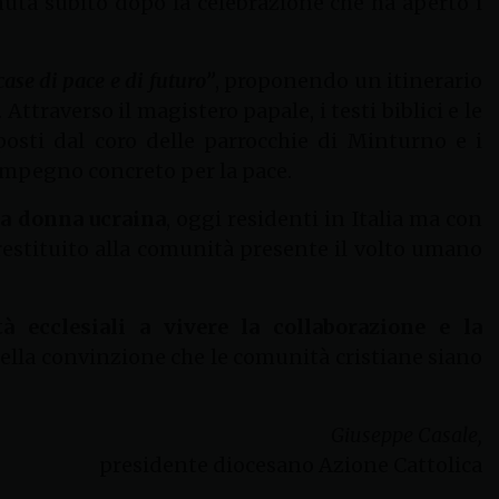
enuta subito dopo la celebrazione che ha aperto i
ase di pace e di futuro”
, proponendo un itinerario
ttraverso il magistero papale, i testi biblici e le
oposti dal coro delle parrocchie di Minturno e i
l’impegno concreto per la pace.
na donna ucraina
, oggi residenti in Italia ma con
 restituito alla comunità presente il volto umano
 ecclesiali a vivere la collaborazione e la
nella convinzione che le comunità cristiane siano
Giuseppe Casale,
presidente diocesano Azione Cattolica