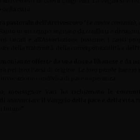
l’arcivescovo di Gaeta Luigi Vari. La Veglia si è t
della città.
tera pastorale dell’Arcivescovo
“Le nostre comunità, c
Santo in un tempo segnato da conflitti e divisioni. A
ni laicali e all’Associazione Insieme, i canti pr
lore della fraternità, della corresponsabilità e del
stimonianze offerte da una donna libanese e da u
ra nei loro Paesi di origine. Le loro parole hanno
n invocazione condivisa di pace e speranza.
vo,
monsignor Vari ha richiamato le comunità
di annunciare il Vangelo della pace e della vita
, 
 futuro”.