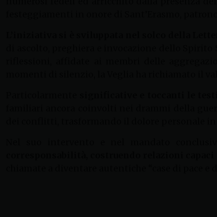
numerosi fedeli ed arricchito dalla presenza del
festeggiamenti in onore di Sant’Erasmo, patrono 
L’iniziativa si è sviluppata nel solco della Let
di ascolto, preghiera e invocazione dello Spirito 
riflessioni, affidate ai membri delle aggregazio
momenti di silenzio, la Veglia ha richiamato il va
Particolarmente
significative e toccanti le te
familiari ancora coinvolti nei drammi della guer
dei conflitti, trasformando il dolore personale i
Nel suo intervento e nel mandato conclusi
corresponsabilità, costruendo relazioni capaci 
chiamate a diventare autentiche “case di pace e di