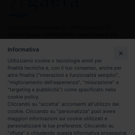
Piazza Arcivescovado, 2 - 04024 Gaeta (LT)
Codice fiscale 90005510590 - Iscrizione R.P.G.
04.12.1987 n. 88
Informativa
Utilizziamo cookie o tecnologie simili per
Contatti
finalità tecniche e, con il tuo consenso, anche per
Curia
altre finalità ("interazioni e funzionalità semplici",
Tel. 0771.740341
"miglioramento dell'esperienza", "misurazione" e
"targeting e pubblicità") come specificato nella
Palazzo De Vio
cookie policy.
Tel. 0771.464088
Cliccando su "accetta" acconsenti all'utilizzo dei
cookie. Cliccando su "personalizza" puoi avere
maggiori informazioni sui cookie utilizzati e
I nostri social
personalizzare le tue preferenze. Cliccando su
"rifiuta" o chiudendo questa informativa proseguirai