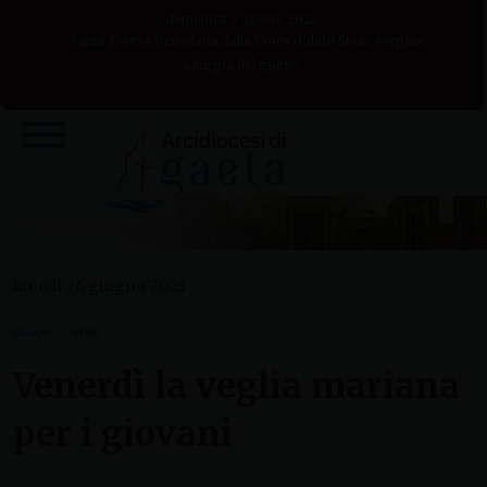
Skip
domenica 9 agosto 2026
to
Santa Teresa Benedetta della Croce (Edith) Stein, vergine
Liturgia del giorno
content
lunedì 26 giugno 2023
GIOVANI
NEWS
Venerdì la veglia mariana
per i giovani