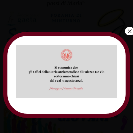
passi di Maria
“.
×