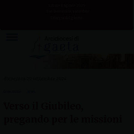
Skip
sabato 8 agosto 2026
to
San Domenico, sacerdote
Liturgia del giorno
content
domenica 29 settembre 2024
GIUBILEO 2025
NEWS
Verso il Giubileo,
pregando per le missioni