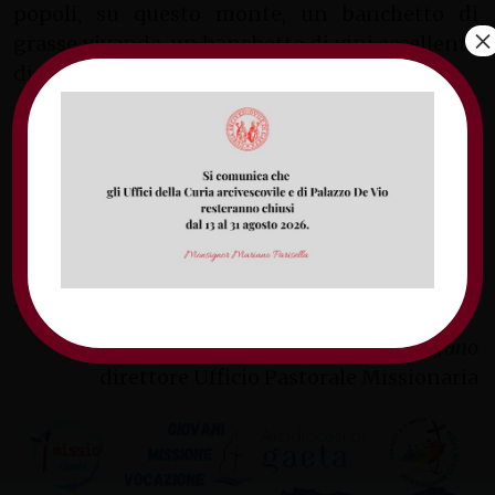
popoli, su questo monte, un banchetto di
×
grasse vivande, un banchetto di vini eccellenti,
di cibi succulenti, di vini raffinati».
L’appuntamento è quindi per martedì 1°
ottobre alle ore 19 al Santuario di Ausonia per
questo momento di preghiera missionaria,
momento privilegiato per ascoltare,
attualizzare e praticare la Parola di Dio e per
allargare al mondo sguardi e cuori
pregando
Maria, Regina delle missioni
.
don Filippo Mitrano
direttore Ufficio Pastorale Missionaria