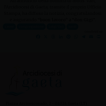
All’annuncio della nomina di mons. Vari,
l’Arcidiocesi di Gaeta, tramite il proprio Ufficio
Stampa, ha diffuso la notizia, congratulandosi
e augurando
“buon lavoro” a “don Gigi”.
cause
congregazione
Luigi Vari
santi
condividi su
Facebook
X
Threads
LinkedIn
Pinterest
WhatsApp
Telegram
Email
Pr
Piazza Arcivescovado, 2 - 04024 Gaeta (LT)