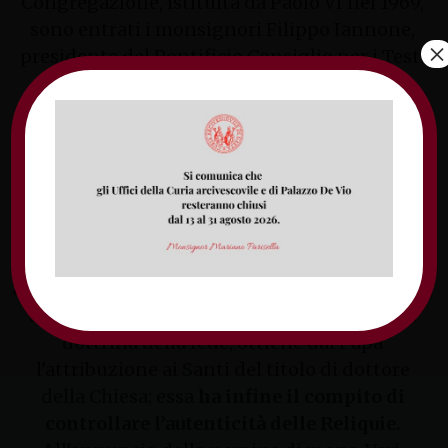
Congregazione, istituita da Paolo VI nel 1969,
sono entrati i monsignori Filippo Iannone,
×
presidente del Pontificio Consiglio per i Testi
Legislativi, Felice Accrocca, Arcivescovo di
Benevento,
Luigi Vari, Arcivescovo di Gaeta
e
Paolo Selvadagi, Vescovo Ausiliare di Roma.
La Congregazione delle Cause dei Santi
è una
delle nove della Curia romana e ha
competenza su tutto ciò che riguarda le
procedure che portano alla beatificazione e
alla canonizzazione dei “Servi di Dio”
. Inoltre,
sentito il parere della Congregazione per la
dottrina della fede, ottiene dal Papa
l’attribuzione ai Santi del titolo di dottore
della Chiesa; essa
ha infine il compito di
controllare l’autenticità delle Reliquie.