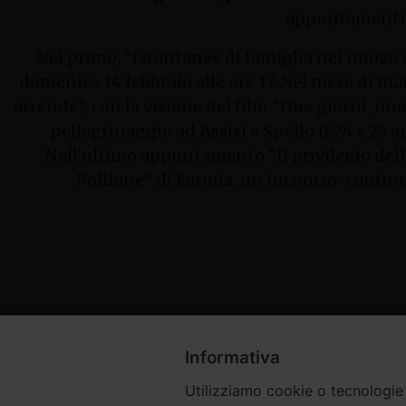
appuntamenti, 
Nel primo, “Istantanee di famiglia nel nuovo 
domenica 14 febbraio alle ore 17. Nel mese di ma
arrende”, con la visione del film “Due giorni, un
pellegrinaggio ad Assisi e Spello il 24 e 25 
Nell’ultimo appuntamento “Il privilegio della
Pollione” di Formia, un incontro-confront
Informativa
Utilizziamo cookie o tecnologie s