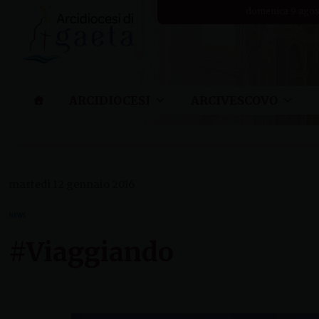
Skip
domenica 9 agos
to
content
ARCIDIOCESI
ARCIVESCOVO
martedì 12 gennaio 2016
NEWS
#Viaggiando