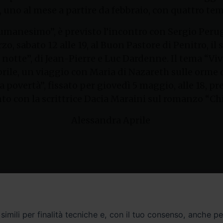
uno al mese a partire da febbraio, con quattro tem
umanesimo”, è previsto l’incontro con Sergio Perug
rzo, sabato 12 alle 19, al Buon Pastore di Penitro,
a notte”, di Jean-Pierre e Luc Dardenne. Il tema “Vi
aprile, un viaggio con Maria di Nazareth sulle orme d
 povertà”, fissato per giovedì 5 maggio, alle 18, pr
o con la scrittrice Dacia Maraini sul romanzo “Chia
Alessandra Aprile
Contatti
imili per finalità tecniche e, con il tuo consenso, anche per 