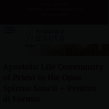
Skip
venerdì 7 agosto 2026
to
Santi Sisto II, papa, e compagni, martiri
Liturgia del giorno
content
Apostolic Life Community
of Priest in the Opus
Spirtus Sancti – Penitro
di Formia