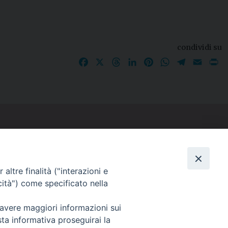
condividi su
Facebook
X
Threads
LinkedIn
Pinterest
WhatsApp
Telegram
Email
P
I nostri social
altre finalità ("interazioni e
cità") come specificato nella
 avere maggiori informazioni sui
sta informativa proseguirai la