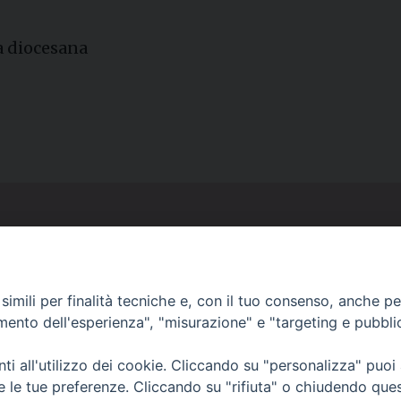
a diocesana
Contatti
Curia
Tel. 0771.740341
imili per finalità tecniche e, con il tuo consenso, anche per 
amento dell'esperienza", "misurazione" e "targeting e pubbli
Palazzo De Vio
Tel. 0771.464088
i all'utilizzo dei cookie. Cliccando su "personalizza" puoi
re le tue preferenze. Cliccando su "rifiuta" o chiudendo que
987 n. 88