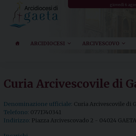
Skip
giovedì 6 ago
to
content
ARCIDIOCESI
ARCIVESCOVO
Curia Arcivescovile di G
Denominazione ufficiale:
Curia Arcivescovile di 
Telefono:
0771740341
Indirizzo:
Piazza Arcivescovado 2 - 04024 GAETA
Incarichi