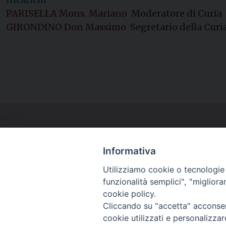
PARISELLA Mons. Mariano
Moderatore di Curia
GIRONDINO Don Massimo
Segretario della Curi
Informativa
Utilizziamo cookie o tecnologie s
funzionalità semplici", "miglior
cookie policy.
Cliccando su "accetta" acconsent
Piazza Arcivescovado, 2 - 04024 Gaeta (LT)
cookie utilizzati e personalizza
Codice fiscale 90005510590 - Iscrizione R.P.G. 04.12.1