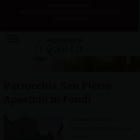
Skip
domenica 9 agosto 2026
to
Santa Teresa Benedetta della Croce (Edith) Stein, vergine
Liturgia del giorno
content
Parrocchia San Pietro
Apostolo in Fondi
»
FORANIA DI FONDI
Parrocchia San Pietro Apostolo
in Fondi