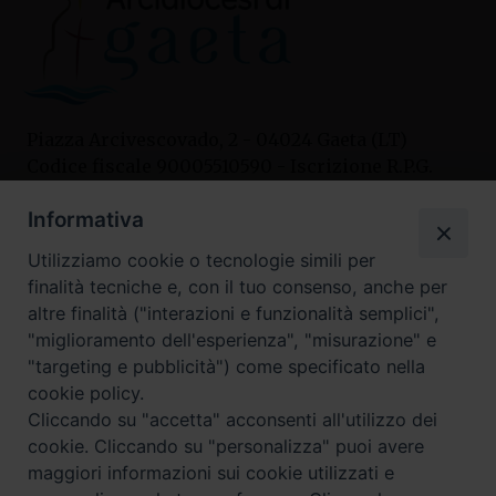
Piazza Arcivescovado, 2 - 04024 Gaeta (LT)
Codice fiscale 90005510590 - Iscrizione R.P.G.
04.12.1987 n. 88
Informativa
Utilizziamo cookie o tecnologie simili per
Contatti
finalità tecniche e, con il tuo consenso, anche per
Curia
altre finalità ("interazioni e funzionalità semplici",
Tel. 0771.740341
"miglioramento dell'esperienza", "misurazione" e
"targeting e pubblicità") come specificato nella
Palazzo De Vio
cookie policy.
Tel. 0771.464088
Cliccando su "accetta" acconsenti all'utilizzo dei
cookie. Cliccando su "personalizza" puoi avere
maggiori informazioni sui cookie utilizzati e
I nostri social