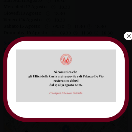
Martedì 11 Agosto
18.30
Mercoledì 12 Agosto
18.30
Giovedì 13 Agosto
18.30
Venerdì 14 Agosto
18.30
Sabato 15 Agosto
09.30
11.30
18.30
Domenica 16 Agosto
09.30
11.30
18.30
×
Santuario Santa Maria salute degli infermi e San
Raffaele Arcangelo
(località San Raffaele - Fondi)
Domenica 9 Agosto
20.00
Sabato 15 Agosto
20.00
Domenica 16 Agosto
20.00
Parrocchia San Pietro Apostolo in Fondi
+
−