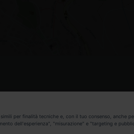
Contatti
imili per finalità tecniche e, con il tuo consenso, anche per 
amento dell'esperienza", "misurazione" e "targeting e pubbli
Curia
Tel. 0771.740341