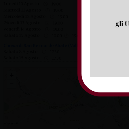
Lunedì 10 Agosto
19.00
Martedì 11 Agosto
19.00
Mercoledì 12 Agosto
19.00
Giovedì 13 Agosto
19.00
Venerdì 14 Agosto
19.00
Sabato 15 Agosto
10.00
19.00 (sul sagrato della Bas
Chiesa di San Bernardo Abate (Valle Bernardo, Lenola)
(Vi
Sabato 8 Agosto
17.30
Sabato 15 Agosto
17.30
Parrocchia Santa Maria Maggiore in Lenola
+
−