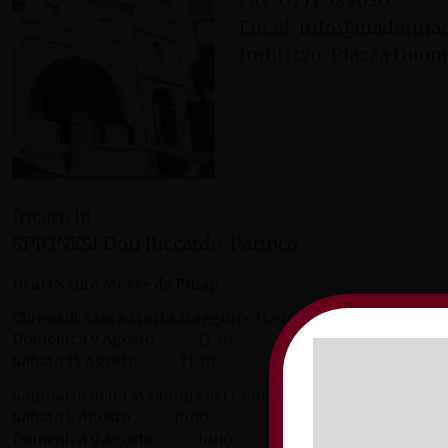
Fax:
0771 589030
Email:
info@madonnade
Indirizzo:
Piazza Duom
Incarichi
SPIGNESI Don Riccardo
Parroco
Orari Sante Messe da Pmap
Chiesa di Santa Maria Maggiore (Lenola)
(Piazza Duomo -
Domenica 9 Agosto
11.30
Sabato 15 Agosto
11.30
Santuario della Madonna del Colle
(Largo Santuario del Col
Sabato 8 Agosto
19.00
Domenica 9 Agosto
10.00
19.00 (sul sagrato della 