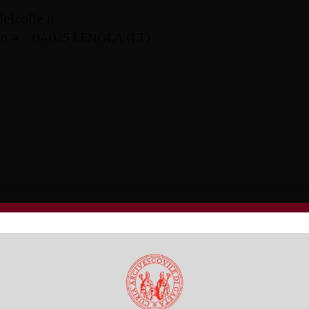
lcolle.it
o 4 - 04025 LENOLA (LT)
 Lenola)
le - Lenola)
Basilica Santuario)