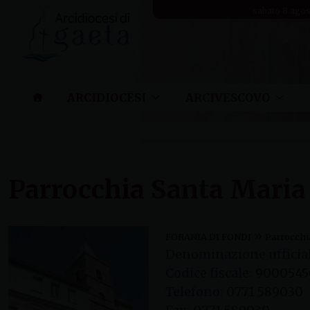
Skip
sabato 8 ago
to
content
ARCIDIOCESI
ARCIVESCOVO
Parrocchia Santa Maria
»
FORANIA DI FONDI
Parrocchi
Denominazione ufficial
Codice fiscale:
9000545
Telefono:
0771 589030