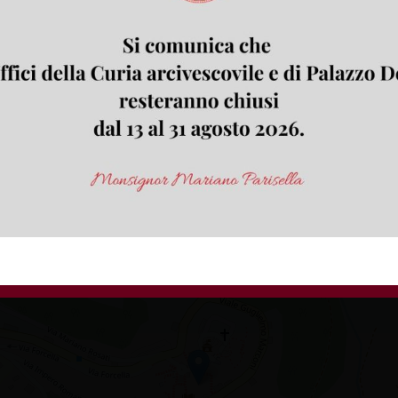
ilica Santuario)
a Valle Bernardo - Lenola)