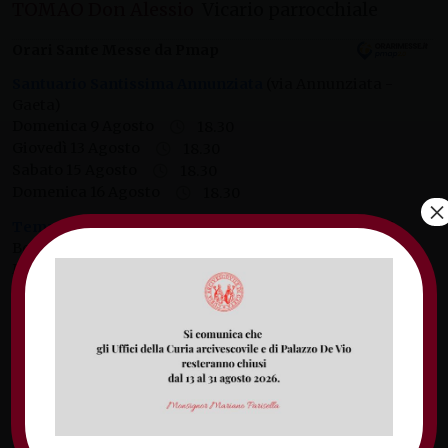
TOMAO Don Alessio
Vicario parrocchiale
Orari Sante Messe da Pmap
Santuario Santissima Annunziata
(via Annunziata -
Gaeta)
Domenica 9 Agosto
18.30
Giovedì 13 Agosto
18.30
Sabato 15 Agosto
18.30
Domenica 16 Agosto
18.30
×
Tempio di San Francesco d'Assisi
(Via san Giovanni
Bosco - Gaeta)
Mercoledì 12 Agosto
18.30
Basilica Cattedrale di Gaeta
(via Duomo - Gaeta)
Domenica 9 Agosto
11.00
Lunedì 10 Agosto
18.30
Venerdì 14 Agosto
18.30
Sabato 15 Agosto
11.00
Domenica 16 Agosto
11.00