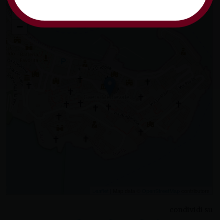
Parrocchia Maria Santissima Assunta in Cielo (Basilica Cattedrale) in Gaeta
+
−
Leaflet
| Map data ©
OpenStreetMap
contributors
condividi su