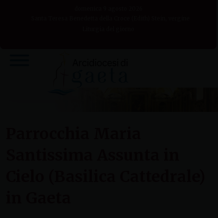
Skip
domenica 9 agosto 2026
to
Santa Teresa Benedetta della Croce (Edith) Stein, vergine
Liturgia del giorno
content
Parrocchia Maria
Santissima Assunta in
Cielo (Basilica Cattedrale)
in Gaeta