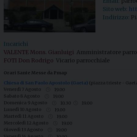
Email:
parro
Sito web:
ht
Indirizzo:
Pi
Incarichi
VALENTE Mons. Gianluigi
Amministratore parro
FOTI Don Rodrigo
Vicario parrocchiale
Orari Sante Messe da Pmap
Chiesa di San Paolo Apostolo (Gaeta)
(piazza trieste - Gaet
Venerdì 7 Agosto
19.00
Sabato 8 Agosto
19.00
Domenica 9 Agosto
10.30
19.00
Lunedì 10 Agosto
19.00
Martedì 11 Agosto
19.00
Mercoledì 12 Agosto
19.00
Giovedì 13 Agosto
19.00
Venerdì 14 Agosto
19.00