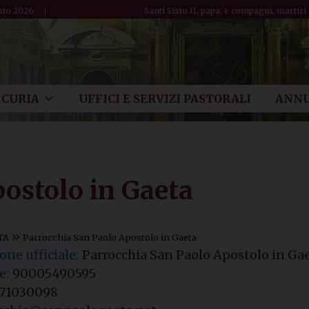
sto 2026
Santi Sisto II, papa, e compagni, martiri
CURIA
UFFICI E SERVIZI PASTORALI
ANNU
ostolo in Gaeta
»
TA
Parrocchia San Paolo Apostolo in Gaeta
ne ufficiale:
Parrocchia San Paolo Apostolo in Ga
e:
90005490595
71030098