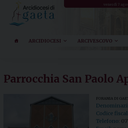
Skip
venerdì 7 ago
to
content
ARCIDIOCESI
ARCIVESCOVO
Parrocchia San Paolo Ap
FORANIA DI GAE
Denominazio
Codice fiscal
Telefono:
07