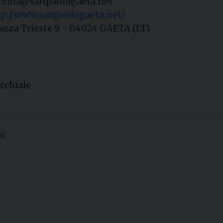
cchia@sanpaologaeta.net
tp://www.sanpaologaeta.net/
azza Trieste 9 - 04024 GAETA (LT)
cchiale
a)