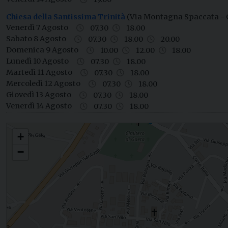
Chiesa della Santissima Trinità
(Via Montagna Spaccata - 
Venerdì 7 Agosto
07.30
18.00
Sabato 8 Agosto
07.30
18.00
20.00
Domenica 9 Agosto
10.00
12.00
18.00
Lunedì 10 Agosto
07.30
18.00
Martedì 11 Agosto
07.30
18.00
Mercoledì 12 Agosto
07.30
18.00
Giovedì 13 Agosto
07.30
18.00
Venerdì 14 Agosto
07.30
18.00
Parrocchia San Paolo Apostolo in Gaeta
+
−