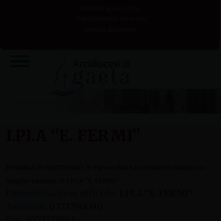
Skip
sabato 8 agosto 2026
to
San Domenico, sacerdote
Liturgia del giorno
content
I.PI.A “E. FERMI”
»
FORANIA DI MINTURNO
Parrocchia San Giovanni Battista in
»
Spigno Saturnia
I.PI.A "E. FERMI"
Denominazione ufficiale:
I.PI.A "E. FERMI"
Telefono:
0771790090
Fax:
0771771882