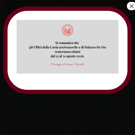
Giovedì 13 Agosto
17.00
×
Sabato 15 Agosto
10.30
Parrocchia Santa Croce in Spigno Saturnia
+
−