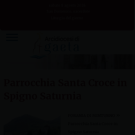
Skip
sabato 8 agosto 2026
to
San Domenico, sacerdote
Liturgia del giorno
content
Parrocchia Santa Croce in
Spigno Saturnia
»
FORANIA DI MINTURNO
Parrocchia Santa Croce in
Spigno Saturnia