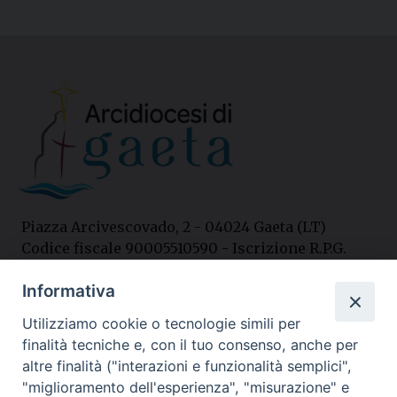
Piazza Arcivescovado, 2 - 04024 Gaeta (LT)
Codice fiscale 90005510590 - Iscrizione R.P.G.
04.12.1987 n. 88
Informativa
Utilizziamo cookie o tecnologie simili per
Contatti
finalità tecniche e, con il tuo consenso, anche per
Curia
altre finalità ("interazioni e funzionalità semplici",
Tel. 0771.740341
"miglioramento dell'esperienza", "misurazione" e