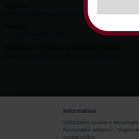
Membro
Consiglio Diocesano per gli Affari Economici
Membro
Consiglio Presbiterale
Membro del Consiglio di Amministrazione
Opera Diocesana Santi Erasmo e Marciano
Informativa
Utilizziamo cookie o tecnologie s
funzionalità semplici", "miglior
cookie policy.