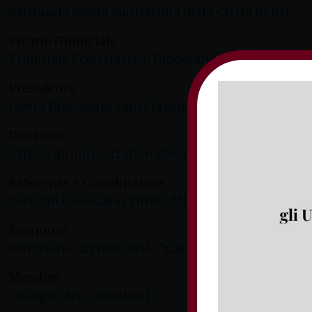
Santuario Maria Santissima della Civita in Itri
Vicario Giudiziale
Tribunale Ecclesiastico Diocesano
Presidente
Opera Diocesana Santi Erasmo e Marciano
Direttore
Ufficio Amministrativo Diocesano
Referente e Coordinatore
Servizio Diocesano Tutela Minori
Economo
Seminario Arcivescovile “Cardinal Tommaso De V
Membro
Collegio dei Consultori