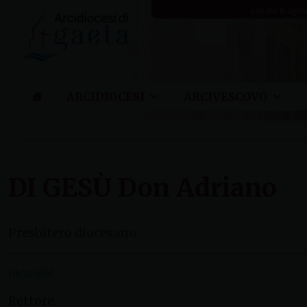
Skip
sabato 8 ago
to
content
ARCIDIOCESI
ARCIVESCOVO
DI GESÙ Don Adriano
Presbitero diocesano
Incarichi
Rettore