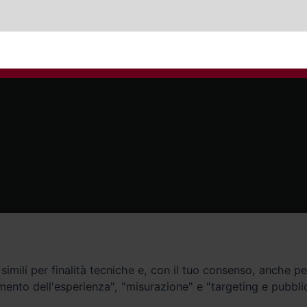
Contatti
imili per finalità tecniche e, con il tuo consenso, anche per 
amento dell'esperienza", "misurazione" e "targeting e pubbli
Curia