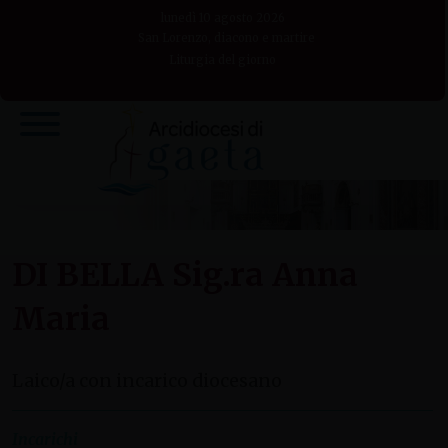
Skip
lunedì 10 agosto 2026
to
San Lorenzo, diacono e martire
Liturgia del giorno
content
DI BELLA Sig.ra Anna
Maria
Laico/a con incarico diocesano
Incarichi