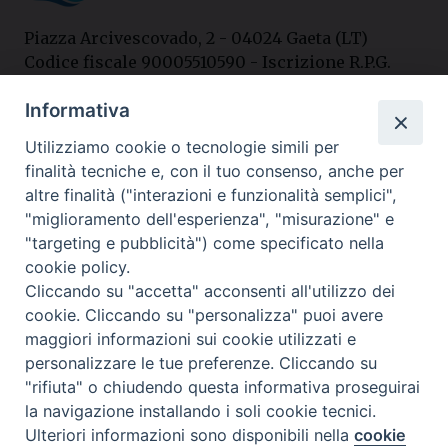
Piazza Arcivescovado, 2 - 04024 Gaeta (LT)
Codice fiscale 90005510590 - Iscrizione R.P.G.
04.12.1987 n. 88
Informativa
Utilizziamo cookie o tecnologie simili per
Contatti
finalità tecniche e, con il tuo consenso, anche per
Curia
altre finalità ("interazioni e funzionalità semplici",
Tel. 0771.740341
"miglioramento dell'esperienza", "misurazione" e
"targeting e pubblicità") come specificato nella
Palazzo De Vio
cookie policy.
Tel. 0771.464088
Cliccando su "accetta" acconsenti all'utilizzo dei
cookie. Cliccando su "personalizza" puoi avere
maggiori informazioni sui cookie utilizzati e
I nostri social
personalizzare le tue preferenze. Cliccando su
"rifiuta" o chiudendo questa informativa proseguirai
la navigazione installando i soli cookie tecnici.
Privacy policy
---- Arcidiocesi di Gaeta © 2024
Ulteriori informazioni sono disponibili nella
cookie
Preferenze Cookie