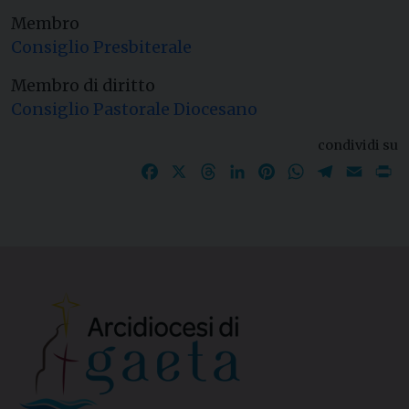
Membro
Consiglio Presbiterale
Membro di diritto
Consiglio Pastorale Diocesano
condividi su
Facebook
X
Threads
LinkedIn
Pinterest
WhatsApp
Telegram
Email
P