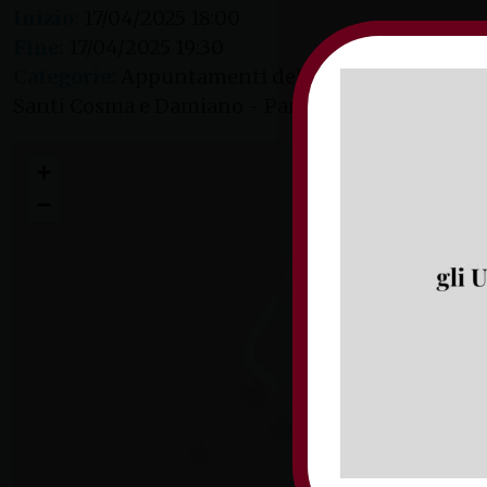
Inizio:
17/04/2025 18:00
Fine:
17/04/2025 19:30
Categorie:
Appuntamenti dell’Arcivescovo
Santi Cosma e Damiano - Parrocchia Sant’Antonio
Celebrazione della Messa «In cœna Domini»
+
−