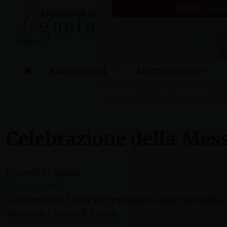
Skip
domenica 9 agos
to
content
ARCIDIOCESI
ARCIVESCOVO
Celebrazione della Me
giovedì
17
Aprile
Descrizione:
L’arcivescovo Luigi Vari presiede nella Parrocch
Messa del Giovedì Santo.