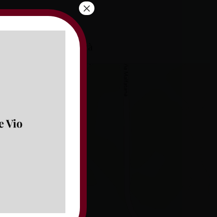
×
la Santissima Trinità