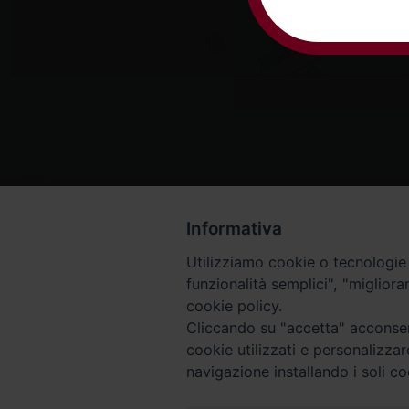
Informativa
Utilizziamo cookie o tecnologie s
funzionalità semplici", "miglior
cookie policy.
Cliccando su "accetta" acconsent
cookie utilizzati e personalizza
navigazione installando i soli co
Piazza Arcivescovado, 2 - 04024 Gaeta (LT)