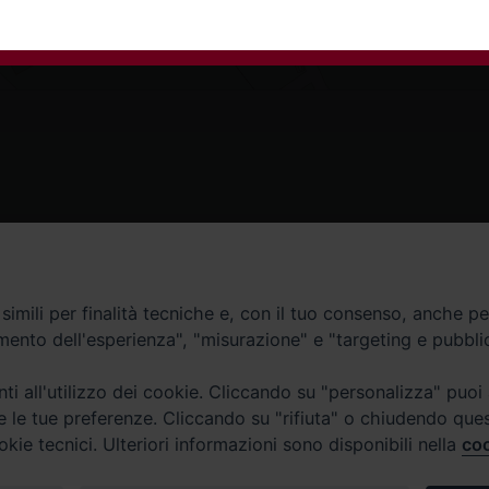
Contatti
imili per finalità tecniche e, con il tuo consenso, anche per 
amento dell'esperienza", "misurazione" e "targeting e pubbli
Curia
Tel. 0771.740341
i all'utilizzo dei cookie. Cliccando su "personalizza" puoi
re le tue preferenze. Cliccando su "rifiuta" o chiudendo que
Palazzo De Vio
okie tecnici. Ulteriori informazioni sono disponibili nella
coo
Tel. 0771.464088