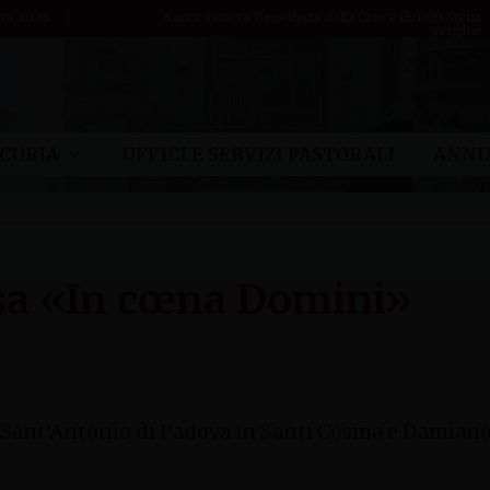
to 2026
Santa Teresa Benedetta della Croce (Edith) Stein,
vergine
CURIA
UFFICI E SERVIZI PASTORALI
ANNU
ssa «In cœna Domini»
ia Sant’Antonio di Padova in Santi Cosma e Damian