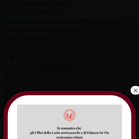
Inizio:
16/03/2026 19:30
Fine:
16/03/2026 21:30
Categorie:
Appuntamenti dell’Arcivescovo,
Appuntamenti di formazione
Gaeta - Episcopio
Cenacolo sacerdotale
+
−
×