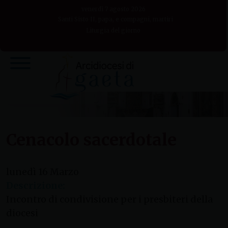
Skip
venerdì 7 agosto 2026
to
Santi Sisto II, papa, e compagni, martiri
Liturgia del giorno
content
Cenacolo sacerdotale
lunedì
16
Marzo
Descrizione:
Incontro di condivisione per i presbiteri della
diocesi