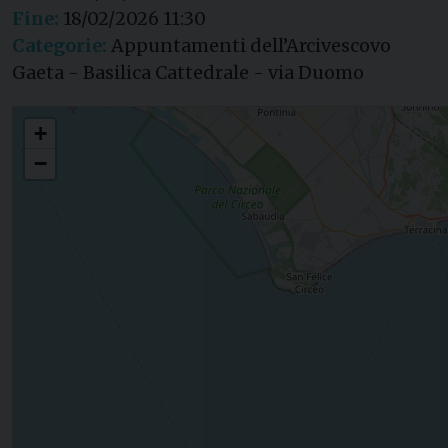
Fine:
18/02/2026 11:30
Categorie:
Appuntamenti dell’Arcivescovo
Gaeta - Basilica Cattedrale - via Duomo
Mercoledì delle Ceneri – Santa Messa con allievi scuola nautica di GdF
+
−