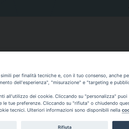
Contatti
imili per finalità tecniche e, con il tuo consenso, anche per 
amento dell'esperienza", "misurazione" e "targeting e pubbli
Curia
Tel. 0771.740341
i all'utilizzo dei cookie. Cliccando su "personalizza" puoi
re le tue preferenze. Cliccando su "rifiuta" o chiudendo que
Palazzo De Vio
okie tecnici. Ulteriori informazioni sono disponibili nella
coo
Tel. 0771.464088
987 n. 88
Rifiuta