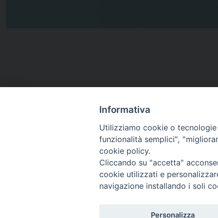
Informativa
Utilizziamo cookie o tecnologie s
funzionalità semplici", "miglior
cookie policy.
Cliccando su "accetta" acconsent
cookie utilizzati e personalizza
navigazione installando i soli co
Piazza Arcivescovado, 2 - 04024 Gaeta (LT)
Codice fiscale 90005510590 - Iscrizione R.P.G. 04.12.1
Personalizza