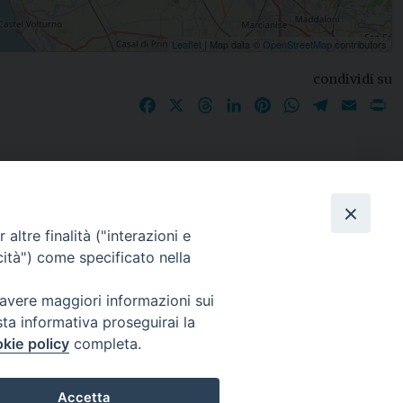
Leaflet
| Map data ©
OpenStreetMap
contributors
condividi su
Facebook
X
Threads
LinkedIn
Pinterest
WhatsApp
Telegram
Email
P
I nostri social
altre finalità ("interazioni e
cità") come specificato nella
 avere maggiori informazioni sui
sta informativa proseguirai la
kie policy
completa.
Accetta