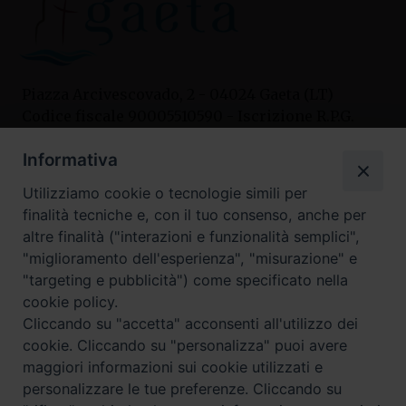
Piazza Arcivescovado, 2 - 04024 Gaeta (LT)
Codice fiscale 90005510590 - Iscrizione R.P.G.
04.12.1987 n. 88
Informativa
Utilizziamo cookie o tecnologie simili per
Contatti
finalità tecniche e, con il tuo consenso, anche per
Curia
altre finalità ("interazioni e funzionalità semplici",
Tel. 0771.740341
"miglioramento dell'esperienza", "misurazione" e
"targeting e pubblicità") come specificato nella
Palazzo De Vio
cookie policy.
Tel. 0771.464088
Cliccando su "accetta" acconsenti all'utilizzo dei
cookie. Cliccando su "personalizza" puoi avere
maggiori informazioni sui cookie utilizzati e
I nostri social
personalizzare le tue preferenze. Cliccando su