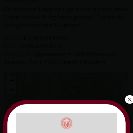
Descrizione:
L’arcivescovo Luigi Vari partecipa ai lavori della
Commissione di vigilanza presso il Pontificio
Collegio Leoniano di Anagni
Inizio:
10/06/2026 10:30
Fine:
10/06/2026 12:30
Categorie:
Appuntamenti dell’Arcivescovo
Anagni - Pontificio Collegio Leoniano
Commissione di vigilanza presso il Seminario di Anagni
+
−
×