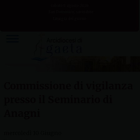
Skip
sabato 8 agosto 2026
to
San Domenico, sacerdote
Liturgia del giorno
content
Commissione di vigilanza
presso il Seminario di
Anagni
mercoledì
10
Giugno