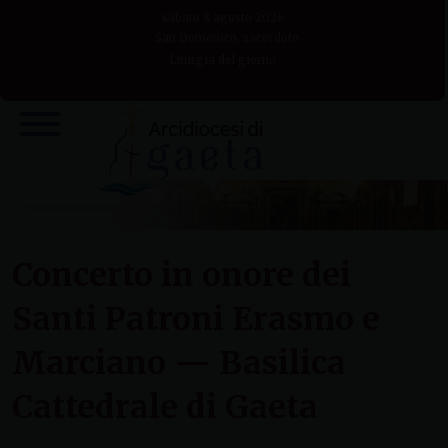
Skip
sabato 8 agosto 2026
to
San Domenico, sacerdote
Liturgia del giorno
content
Concerto in onore dei
Santi Patroni Erasmo e
Marciano — Basilica
Cattedrale di Gaeta