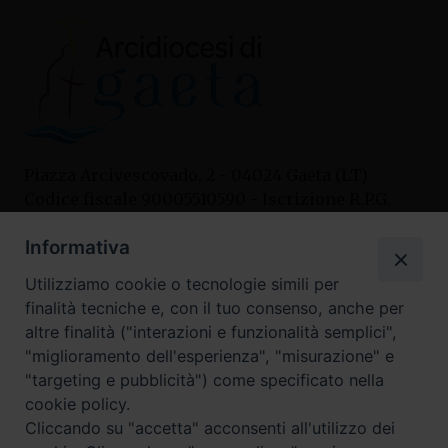
Piazza Arcivescovado, 2 - 04024 Gaeta (LT)
Codice fiscale 90005510590 - Iscrizione R.P.G.
04.12.1987 n. 88
Informativa
Utilizziamo cookie o tecnologie simili per
Contatti
finalità tecniche e, con il tuo consenso, anche per
Curia
altre finalità ("interazioni e funzionalità semplici",
Tel. 0771.740341
"miglioramento dell'esperienza", "misurazione" e
"targeting e pubblicità") come specificato nella
Palazzo De Vio
cookie policy.
Tel. 0771.464088
Cliccando su "accetta" acconsenti all'utilizzo dei