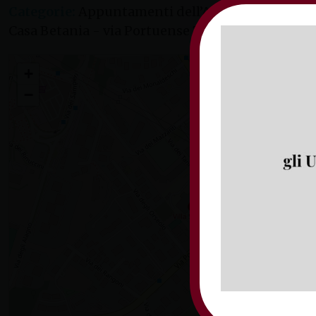
Categorie:
Appuntamenti dell’Arcivescovo, App
Casa Betania - via Portuense 741 - 00148 Roma
Corso di aggiornamento per i presbiteri — 2° giorno
+
−