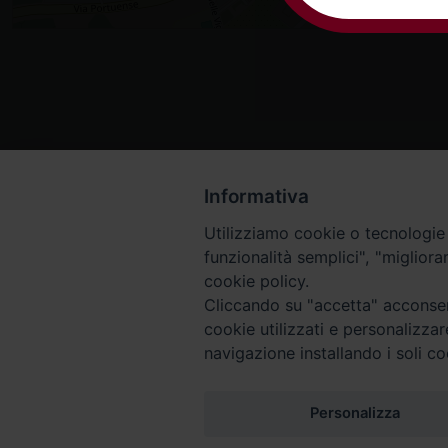
Informativa
Utilizziamo cookie o tecnologie s
funzionalità semplici", "miglior
cookie policy.
Cliccando su "accetta" acconsent
cookie utilizzati e personalizza
navigazione installando i soli co
Piazza Arcivescovado, 2 - 04024 Gaeta (LT)
Codice fiscale 90005510590 - Iscrizione R.P.G. 04.12.1
Personalizza