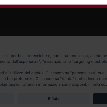
Contatti
imili per finalità tecniche e, con il tuo consenso, anche per 
amento dell'esperienza", "misurazione" e "targeting e pubbli
Curia
Tel. 0771.740341
i all'utilizzo dei cookie. Cliccando su "personalizza" puoi
re le tue preferenze. Cliccando su "rifiuta" o chiudendo que
Palazzo De Vio
okie tecnici. Ulteriori informazioni sono disponibili nella
coo
Tel. 0771.464088
987 n. 88
Rifiuta