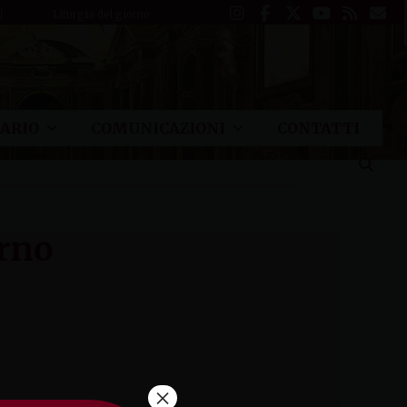
Liturgia del giorno
ARIO
COMUNICAZIONI
CONTATTI
orno
×