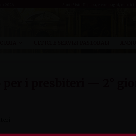
sto 2026
Santi Sisto II, papa, e compagni, martiri
CURIA
UFFICI E SERVIZI PASTORALI
ANNU
per i presbiteri — 2° gi
teri