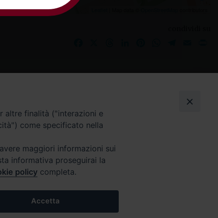
Leaflet
| Map data ©
OpenStreetMap
contributors
condividi su
Facebook
X
Threads
LinkedIn
Pinterest
WhatsApp
Telegram
Email
Pr
I nostri social
altre finalità ("interazioni e
cità") come specificato nella
 avere maggiori informazioni sui
sta informativa proseguirai la
kie policy
completa.
Accetta