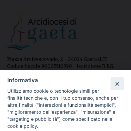
Piazza Arcivescovado, 2 - 04024 Gaeta (LT)
Codice fiscale 90005510590 - Iscrizione R.P.G.
04.12.1987 n. 88
Informativa
Utilizziamo cookie o tecnologie simili per
Contatti
finalità tecniche e, con il tuo consenso, anche per
Curia
altre finalità ("interazioni e funzionalità semplici",
Tel. 0771.740341
"miglioramento dell'esperienza", "misurazione" e
"targeting e pubblicità") come specificato nella
Palazzo De Vio
cookie policy.
Tel. 0771.464088