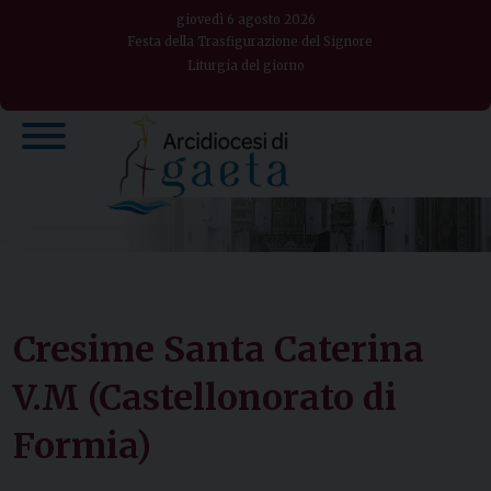
Skip
giovedì 6 agosto 2026
to
Festa della Trasfigurazione del Signore
Liturgia del giorno
content
Cresime ­­Santa Caterina
V.M (Castellonorato di
Formia)