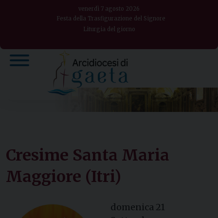
Skip
venerdì 7 agosto 2026
to
Festa della Trasfigurazione del Signore
Liturgia del giorno
content
Cresime Santa Maria
Maggiore (Itri)
domenica
21