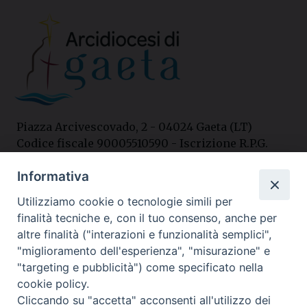
Piazza Arcivescovado, 2 - 04024 Gaeta (LT)
Codice fiscale 90005510590 - Iscrizione R.P.G.
04.12.1987 n. 88
Informativa
Utilizziamo cookie o tecnologie simili per
Contatti
finalità tecniche e, con il tuo consenso, anche per
Curia
altre finalità ("interazioni e funzionalità semplici",
Tel. 0771.740341
"miglioramento dell'esperienza", "misurazione" e
"targeting e pubblicità") come specificato nella
Palazzo De Vio
cookie policy.
Tel. 0771.464088
Cliccando su "accetta" acconsenti all'utilizzo dei