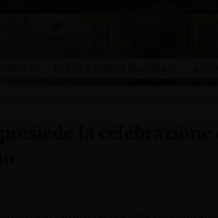
sto 2026
San Domenico, sacerdote
CURIA
UFFICI E SERVIZI PASTORALI
ANNU
 presiede la celebrazione
io
escovo Luigi Vari in occasione delle esequie di Auro