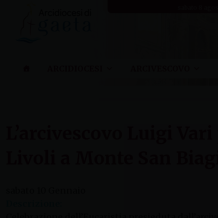
Skip
sabato 8 ago
to
content
ARCIDIOCESI
ARCIVESCOVO
L’arcivescovo Luigi Vari
Livoli a Monte San Biag
sabato
10
Gennaio
Descrizione:
Celebrazione dell’Eucaristia presieduta dall’arciv