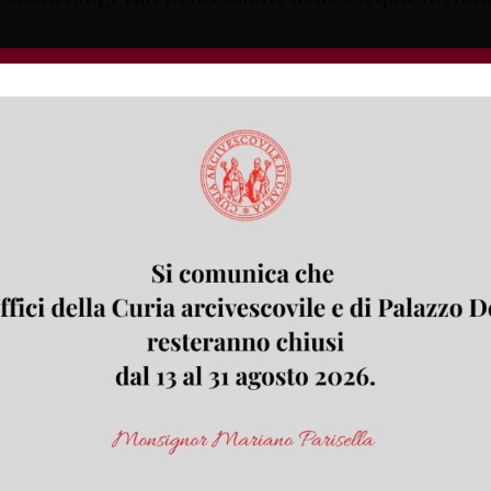
04020 Monte San Biagio, Lazio Italia
 a Monte San Biagio