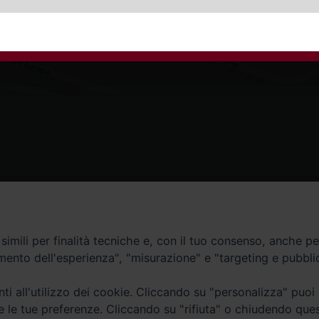
Contatti
imili per finalità tecniche e, con il tuo consenso, anche per 
amento dell'esperienza", "misurazione" e "targeting e pubbli
Curia
Tel. 0771.740341
i all'utilizzo dei cookie. Cliccando su "personalizza" puoi
re le tue preferenze. Cliccando su "rifiuta" o chiudendo que
Palazzo De Vio