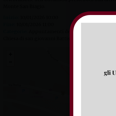
Monte San Biagio.
Inizio:
10/01/2026 10:00
Fine:
10/01/2026 11:00
Categorie:
Appuntamenti dell’Arcivescovo
Chiesa di san giovanni Battista, Via C. Scacco 1, 
L’arcivescovo Luigi Vari presiede la celebrazione delle esequie di Aurora Livoli
+
−