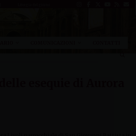
Liturgia del giorno
ARIO
COMUNICAZIONI
CONTATTI
 delle esequie di Aurora
ra Livoli parrocchiale di San Giovanni Battista in