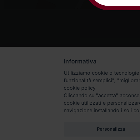
Informativa
Utilizziamo cookie o tecnologie s
funzionalità semplici", "miglior
cookie policy.
Cliccando su "accetta" acconsent
cookie utilizzati e personalizza
navigazione installando i soli co
Piazza Arcivescovado, 2 - 04024 Gaeta (LT)
Codice fiscale 90005510590 - Iscrizione R.P.G. 04.12.1
Personalizza