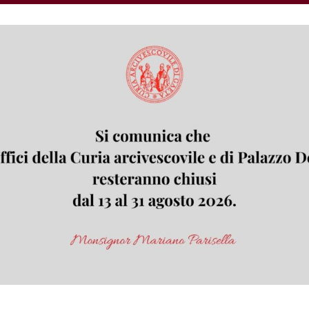
tamenti di spiritualità
i Annibale