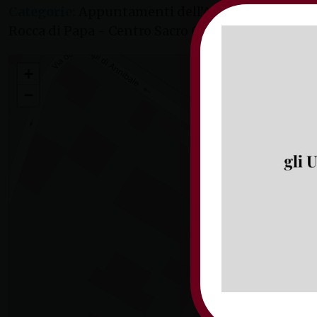
Categorie:
Appuntamenti dell’Arcivescovo, Appun
Rocca di Papa - Centro Sacro Cuore - via Campi d
Esercizi spirituali dei sacerdoti – 2° giorno
+
−