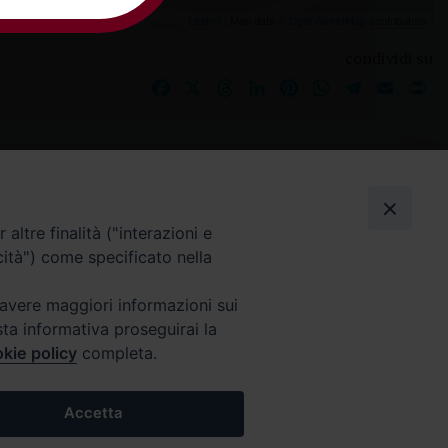
Leaflet
| Map data ©
OpenStreetMap
contributors
condividi su
Facebook
X
Threads
LinkedIn
Pinterest
WhatsApp
Telegram
Email
Pr
I nostri social
altre finalità ("interazioni e
cità") come specificato nella
 avere maggiori informazioni sui
sta informativa proseguirai la
kie policy
completa.
Accetta