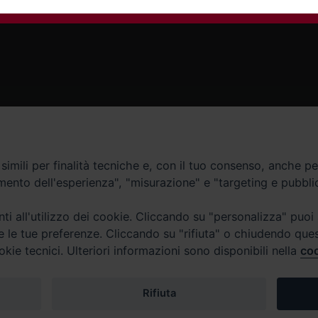
Contatti
imili per finalità tecniche e, con il tuo consenso, anche per 
amento dell'esperienza", "misurazione" e "targeting e pubbli
Curia
Tel. 0771.740341
i all'utilizzo dei cookie. Cliccando su "personalizza" puoi
re le tue preferenze. Cliccando su "rifiuta" o chiudendo que
Palazzo De Vio
okie tecnici. Ulteriori informazioni sono disponibili nella
coo
Tel. 0771.464088
987 n. 88
Rifiuta