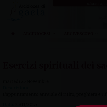
Skip
sabato 8 ago
to
content
ARCIDIOCESI
ARCIVESCOVO
Esercizi spirituali dei s
martedì
25
Novembre
Descrizione:
L’appuntamento annuale di ritiro, preghiera e rifl
Data:
25/11/2025