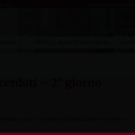
sto 2026
San Domenico, sacerdote
CURIA
UFFICI E SERVIZI PASTORALI
ANNU
acerdoti – 2° giorno
essione per i sacerdoti dell’Arcidiocesi di Gaeta