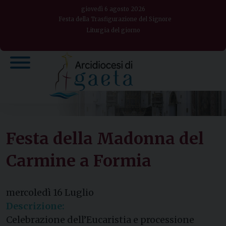
Skip
giovedì 6 agosto 2026
to
Festa della Trasfigurazione del Signore
Liturgia del giorno
content
Festa della Madonna del
Carmine a Formia
mercoledì
16
Luglio
Descrizione:
Celebrazione dell’Eucaristia e processione