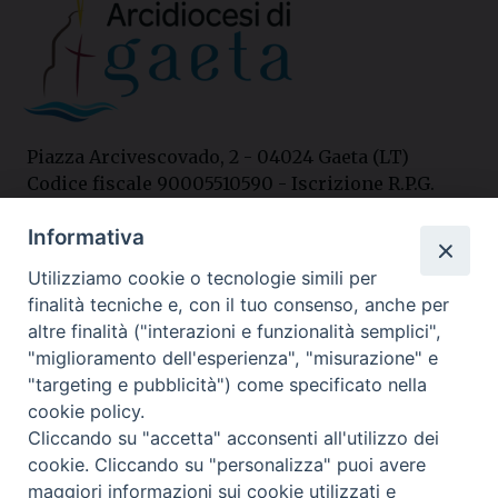
Piazza Arcivescovado, 2 - 04024 Gaeta (LT)
Codice fiscale 90005510590 - Iscrizione R.P.G.
04.12.1987 n. 88
Informativa
Utilizziamo cookie o tecnologie simili per
Contatti
finalità tecniche e, con il tuo consenso, anche per
Curia
altre finalità ("interazioni e funzionalità semplici",
Tel. 0771.740341
"miglioramento dell'esperienza", "misurazione" e
"targeting e pubblicità") come specificato nella
Palazzo De Vio
cookie policy.
Tel. 0771.464088
Cliccando su "accetta" acconsenti all'utilizzo dei
cookie. Cliccando su "personalizza" puoi avere
maggiori informazioni sui cookie utilizzati e