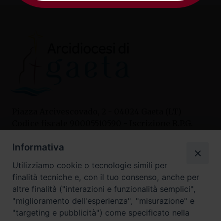
Piazza Arcivescovado, 2 - 04024 Gaeta (LT)
Codice fiscale 90005510590 - Iscrizione R.P.G.
04.12.1987 n. 88
Informativa
Utilizziamo cookie o tecnologie simili per
Contatti
finalità tecniche e, con il tuo consenso, anche per
Curia
altre finalità ("interazioni e funzionalità semplici",
Tel. 0771.740341
"miglioramento dell'esperienza", "misurazione" e
"targeting e pubblicità") come specificato nella
Palazzo De Vio