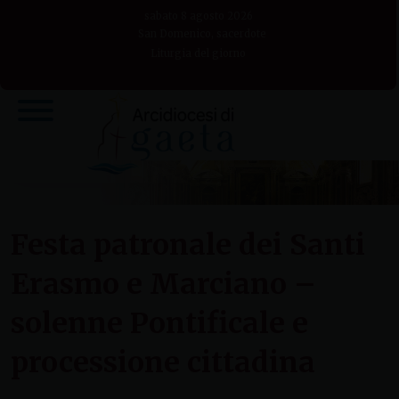
Skip
sabato 8 agosto 2026
to
San Domenico, sacerdote
Liturgia del giorno
content
Festa patronale dei Santi
Erasmo e Marciano –
solenne Pontificale e
processione cittadina