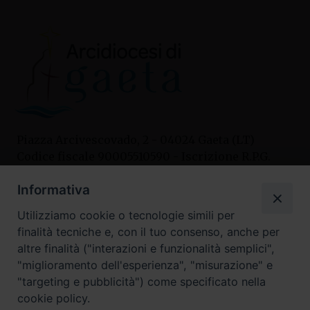
Piazza Arcivescovado, 2 - 04024 Gaeta (LT)
Codice fiscale 90005510590 - Iscrizione R.P.G.
04.12.1987 n. 88
Informativa
Utilizziamo cookie o tecnologie simili per
Contatti
finalità tecniche e, con il tuo consenso, anche per
Curia
altre finalità ("interazioni e funzionalità semplici",
Tel. 0771.740341
"miglioramento dell'esperienza", "misurazione" e
"targeting e pubblicità") come specificato nella
Palazzo De Vio
cookie policy.
Tel. 0771.464088