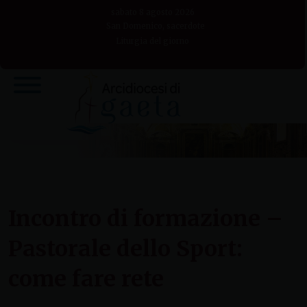
Skip
sabato 8 agosto 2026
to
San Domenico, sacerdote
Liturgia del giorno
content
Incontro di formazione –
Pastorale dello Sport:
come fare rete