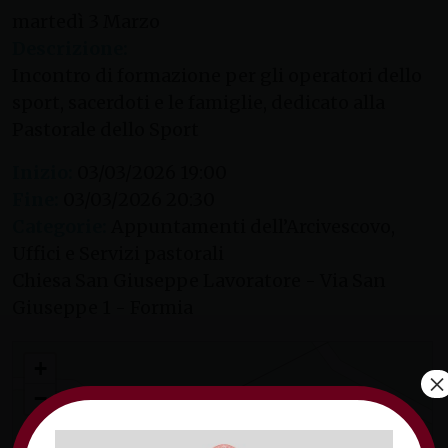
martedì
3
Marzo
Descrizione:
Incontro di formazione per gli operatori dello
sport, sacerdoti e le famiglie, dedicato alla
Pastorale dello Sport
Inizio:
03/03/2026 19:00
Fine:
03/03/2026 20:30
Categorie:
Appuntamenti dell’Arcivescovo,
Uffici e Servizi pastorali
Chiesa San Giuseppe Lavoratore - Via San
Giuseppe 1 - Formia
Incontro di formazione – Pastorale dello Sport: come fare rete
+
×
−