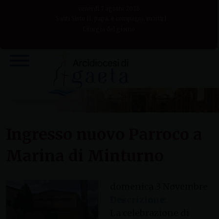
Skip
venerdì 7 agosto 2026
to
Santi Sisto II, papa, e compagni, martiri
Liturgia del giorno
content
Ingresso nuovo Parroco a
Marina di Minturno
domenica
3
Novembre
Descrizione:
La celebrazione di