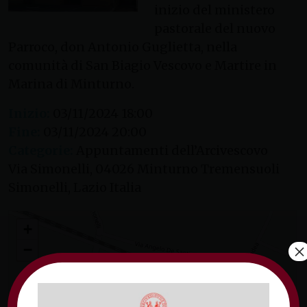
inizio del ministero
pastorale del nuovo
Parroco, don Antonio Guglietta, nella
comunità di San Biagio Vescovo e Martire in
Marina di Minturno.
Inizio:
03/11/2024 18:00
Fine:
03/11/2024 20:00
Categorie:
Appuntamenti dell’Arcivescovo
Via Simonelli, 04026 Minturno Tremensuoli
Simonelli, Lazio Italia
Ingresso nuovo Parroco a Marina di Minturno
+
×
−