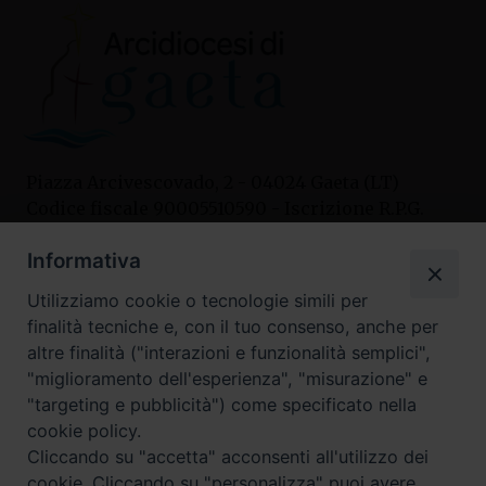
Piazza Arcivescovado, 2 - 04024 Gaeta (LT)
Codice fiscale 90005510590 - Iscrizione R.P.G.
04.12.1987 n. 88
Informativa
Utilizziamo cookie o tecnologie simili per
Contatti
finalità tecniche e, con il tuo consenso, anche per
Curia
altre finalità ("interazioni e funzionalità semplici",
Tel. 0771.740341
"miglioramento dell'esperienza", "misurazione" e
"targeting e pubblicità") come specificato nella
Palazzo De Vio
cookie policy.
Tel. 0771.464088
Cliccando su "accetta" acconsenti all'utilizzo dei
cookie. Cliccando su "personalizza" puoi avere