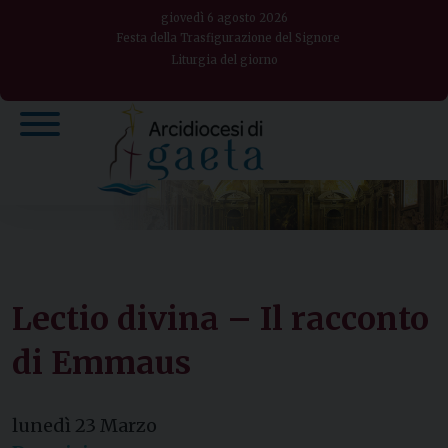
Skip
giovedì 6 agosto 2026
to
Festa della Trasfigurazione del Signore
Liturgia del giorno
content
Lectio divina – Il racconto
di Emmaus
lunedì
23
Marzo