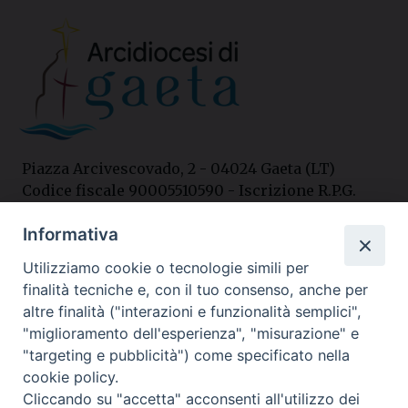
Piazza Arcivescovado, 2 - 04024 Gaeta (LT)
Codice fiscale 90005510590 - Iscrizione R.P.G.
04.12.1987 n. 88
Informativa
Utilizziamo cookie o tecnologie simili per
Contatti
finalità tecniche e, con il tuo consenso, anche per
Curia
altre finalità ("interazioni e funzionalità semplici",
Tel. 0771.740341
"miglioramento dell'esperienza", "misurazione" e
"targeting e pubblicità") come specificato nella
Palazzo De Vio
cookie policy.
Tel. 0771.464088
Cliccando su "accetta" acconsenti all'utilizzo dei