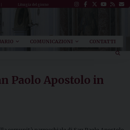
Liturgia del giorno
ARIO
COMUNICAZIONI
CONTATTI
an Paolo Apostolo in
 alla comunità parrocchiale di San Paolo Apostolo