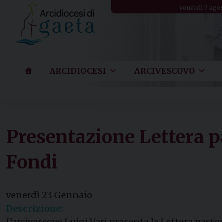
Skip
venerdì 7 ago
to
content
ARCIDIOCESI
ARCIVESCOVO
Presentazione Lettera p
Fondi
venerdì
23
Gennaio
Descrizione:
L’arcivescovo Luigi Vari presenta la Lettera past