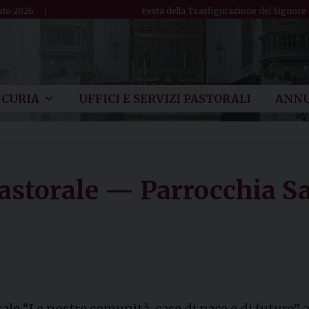
sto 2026
Festa della Trasfigurazione del Signore
CURIA
UFFICI E SERVIZI PASTORALI
ANNU
astorale — Parrocchia S
orale “Le nostre comunità, case di pace e di futuro”