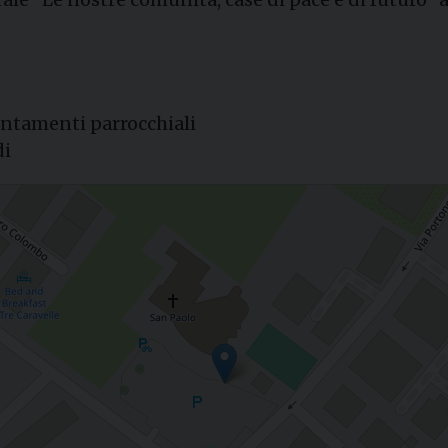
ntamenti parrocchiali
di