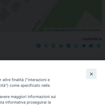
Leaflet
| Map data ©
OpenStreetMap
contributors
condividi su
Facebook
X
Threads
LinkedIn
Pinterest
WhatsApp
Telegram
Email
P
I nostri social
altre finalità ("interazioni e
cità") come specificato nella
 avere maggiori informazioni sui
sta informativa proseguirai la